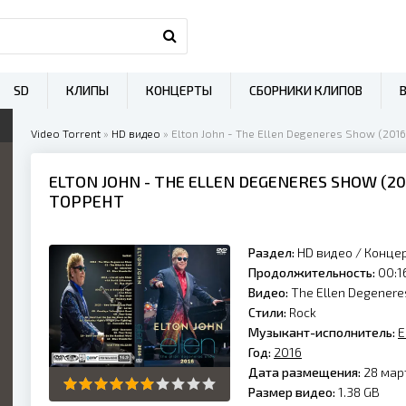
SD
КЛИПЫ
КОНЦЕРТЫ
СБОРНИКИ КЛИПОВ
Video Torrent
»
HD видео
» Elton John - The Ellen Degeneres Show (2016
ELTON JOHN
- THE ELLEN DEGENERES SHOW (
20
ТОРРЕНТ
Раздел:
HD видео
/
Конце
Продолжительность:
00:1
Видео:
The Ellen Degener
Стили:
Rock
Музыкант-исполнитель:
E
Год:
2016
Дата размещения:
28 март
Размер видео:
1.38 GB