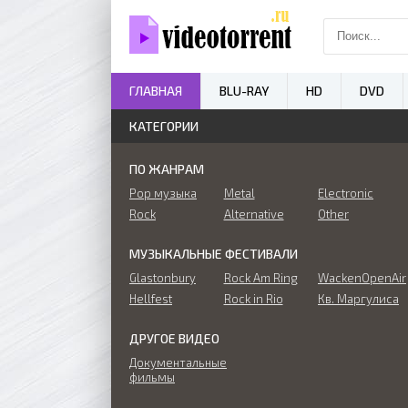
ГЛАВНАЯ
BLU-RAY
HD
DVD
КАТЕГОРИИ
ПО ЖАНРАМ
Pop музыка
Metal
Electronic
Rock
Alternative
Other
МУЗЫКАЛЬНЫЕ ФЕСТИВАЛИ
Glastonbury
Rock Am Ring
WackenOpenAir
Hellfest
Rock in Rio
Кв. Маргулиса
ДРУГОЕ ВИДЕО
Документальные
фильмы