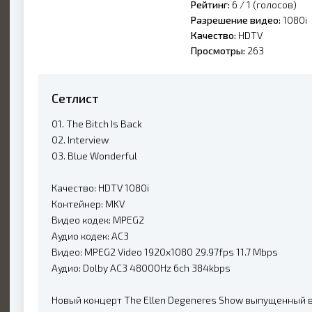
Рейтинг:
6 /
1
(голосов)
Разрешение видео:
1080i
Качество:
HDTV
Просмотры:
263
Сетлист
01. The Bitch Is Back
02. Interview
03. Blue Wonderful
Качество: HDTV 1080i
Контейнер: MKV
Видео кодек: MPEG2
Аудио кодек: AC3
Видео: MPEG2 Video 1920x1080 29.97fps 11.7 Mbps
Аудио: Dolby AC3 48000Hz 6ch 384kbps
Новый концерт The Ellen Degeneres Show выпущенный в 