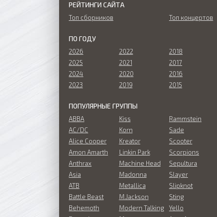
РЕЙТИНГИ САЙТА
Топ сборников
Топ концертов
ПО ГОДУ
2026
2022
2018
2025
2021
2017
2024
2020
2016
2023
2019
2015
ПОПУЛЯРНЫЕ ГРУППЫ
ABBA
Kiss
Rammstein
AC/DC
Korn
Sade
Alice Cooper
Kreator
Scooter
Amon Amarth
Linkin Park
Scorpions
Anthrax
Machine Head
Sepultura
Asia
Madonna
Slayer
ATB
Metallica
Slipknot
Battle Beast
M.Jackson
Sting
Behemoth
Modern Talking
Yello