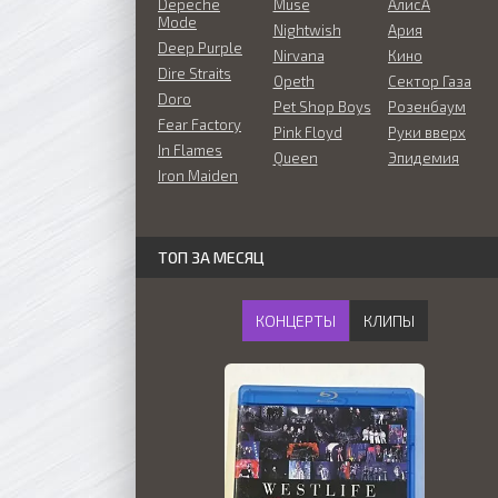
Depeche
Muse
АлисА
Mode
Nightwish
Ария
Deep Purple
Nirvana
Кино
Dire Straits
Opeth
Сектор Газа
Doro
Pet Shop Boys
Розенбаум
Fear Factory
Pink Floyd
Руки вверх
In Flames
Queen
Эпидемия
Iron Maiden
ТОП ЗА МЕСЯЦ
КОНЦЕРТЫ
КЛИПЫ