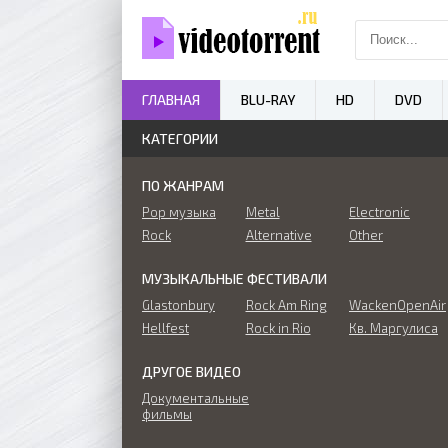
ГЛАВНАЯ
BLU-RAY
HD
DVD
КАТЕГОРИИ
ПО ЖАНРАМ
Pop музыка
Metal
Electronic
Rock
Alternative
Other
МУЗЫКАЛЬНЫЕ ФЕСТИВАЛИ
Glastonbury
Rock Am Ring
WackenOpenAir
Hellfest
Rock in Rio
Кв. Маргулиса
ДРУГОЕ ВИДЕО
Документальные
фильмы