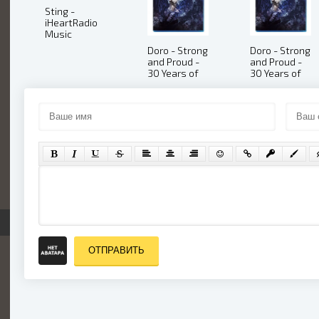
Sting -
iHeartRadio
Music
Festival
Doro - Strong
Doro - Strong
(2016)
and Proud -
and Proud -
30 Years of
30 Years of
Rock and
Rock and
Metal (Disc
Metal (Disc
1) (2016)
2) (2016)
ОТПРАВИТЬ