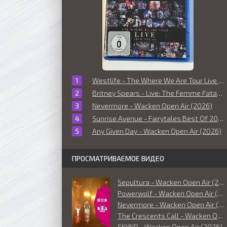
Westlife - The Where We Are Tour Live From The O2 (2010)
Britney Spears - Live: The Femme Fatale Tour (2011)
Nevermore - Wacken Open Air (2026)
Sunrise Avenue - Fairytales Best Of 2006-2014 (Live at O² World Hamburg) (2014)
Any Given Day - Wacken Open Air (2026)
ПРОСМАТРИВАЕМОЕ ВИДЕО
Sepultura - Wacken Open Air (2026)
Powerwolf - Wacken Open Air (2026)
Nevermore - Wacken Open Air (2026)
The Crescents Call - Wacken Open Air (2026)
SKYND - Wacken Open Air (2026)