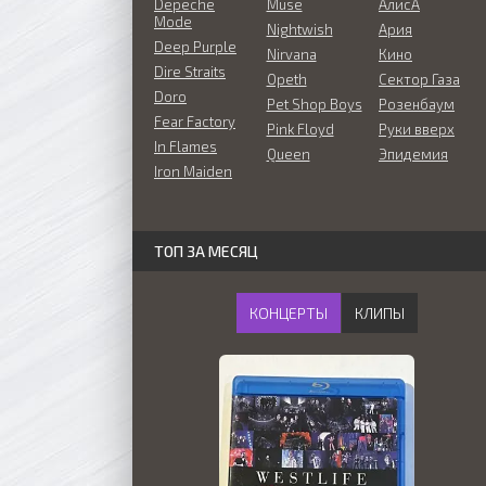
Depeche
Muse
АлисА
Mode
Nightwish
Ария
Deep Purple
Nirvana
Кино
Dire Straits
Opeth
Сектор Газа
Doro
Pet Shop Boys
Розенбаум
Fear Factory
Pink Floyd
Руки вверх
In Flames
Queen
Эпидемия
Iron Maiden
ТОП ЗА МЕСЯЦ
КОНЦЕРТЫ
КЛИПЫ