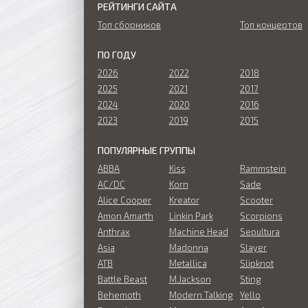
РЕЙТИНГИ САЙТА
Топ сборников
Топ концертов
ПО ГОДУ
2026
2022
2018
2025
2021
2017
2024
2020
2016
2023
2019
2015
ПОПУЛЯРНЫЕ ГРУППЫ
ABBA
Kiss
Rammstein
AC/DC
Korn
Sade
Alice Cooper
Kreator
Scooter
Amon Amarth
Linkin Park
Scorpions
Anthrax
Machine Head
Sepultura
Asia
Madonna
Slayer
ATB
Metallica
Slipknot
Battle Beast
M.Jackson
Sting
Behemoth
Modern Talking
Yello