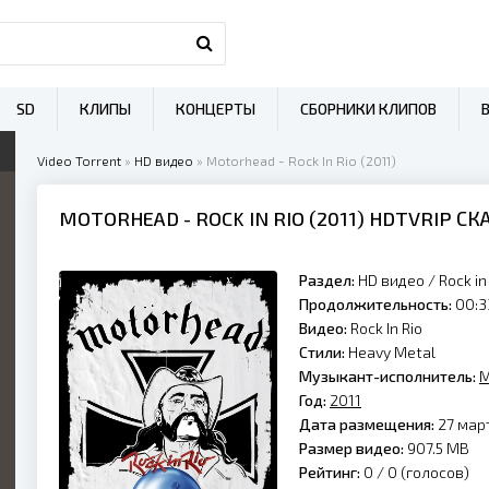
SD
КЛИПЫ
КОНЦЕРТЫ
СБОРНИКИ КЛИПОВ
Video Torrent
»
HD видео
» Motorhead - Rock In Rio (2011)
MOTORHEAD
- ROCK IN RIO (
2011
) HDTVRIP С
Раздел:
HD видео
/
Rock in
Продолжительность:
00:3
Видео:
Rock In Rio
Стили:
Heavy Metal
Музыкант-исполнитель:
M
Год:
2011
Дата размещения:
27 март
Размер видео:
907.5 MB
Рейтинг:
0 /
0
(голосов)