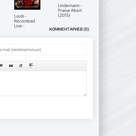
Lindemann -
Praise Abort
(2015)
Lordi -
Recordead
Live -
КОММЕНТАРИЕВ (0)
Sextourcism
In Z7 (2019)