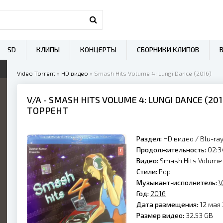
SD
КЛИПЫ
КОНЦЕРТЫ
СБОРНИКИ КЛИПОВ
Video Torrent
»
HD видео
» Smash Hits Volume 4: Lungi Dance (2016)
V/A
- SMASH HITS VOLUME 4: LUNGI DANCE (
201
ТОРРЕНТ
Раздел:
HD видео
/
Blu-ra
Продолжительность:
02:3
Видео:
Smash Hits Volume 
Стили:
Pop
Музыкант-исполнитель:
V
Год:
2016
Дата размещения:
12 мая 
Размер видео:
32.53 GB