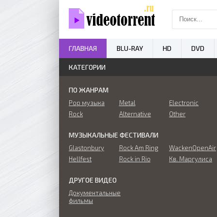
ГЛАВНАЯ
BLU-RAY
HD
DVD
КАТЕГОРИИ
ПО ЖАНРАМ
Pop музыка
Metal
Electronic
Rock
Alternative
Other
МУЗЫКАЛЬНЫЕ ФЕСТИВАЛИ
Glastonbury
Rock Am Ring
WackenOpenAir
Hellfest
Rock in Rio
Кв. Маргулиса
ДРУГОЕ ВИДЕО
Документальные
фильмы