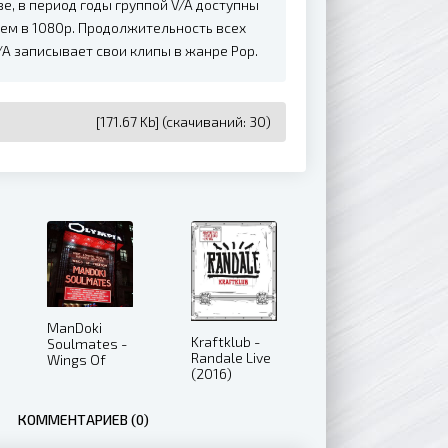
е, в период годы группой V/A доступны
ем в 1080p. Продолжительность всех
/A записывает свои клипы в жанре Pop.
[171.67 Kb] (cкачиваний: 30)
ManDoki
Kraftklub -
Soulmates -
Randale Live
Wings Of
(2016)
Freedom
(Live Berlin
BD1) (2019)
КОММЕНТАРИЕВ (0)