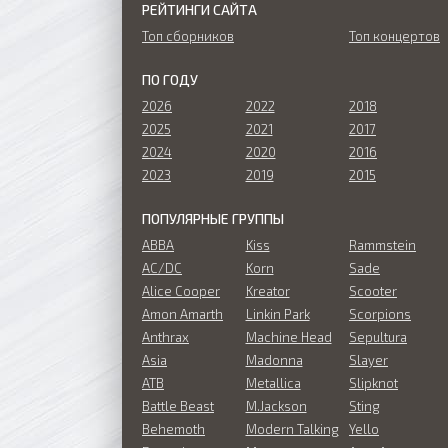
РЕЙТИНГИ САЙТА
Топ сборников
Топ концертов
ПО ГОДУ
2026
2022
2018
2025
2021
2017
2024
2020
2016
2023
2019
2015
ПОПУЛЯРНЫЕ ГРУППЫ
ABBA
Kiss
Rammstein
AC/DC
Korn
Sade
Alice Cooper
Kreator
Scooter
Amon Amarth
Linkin Park
Scorpions
Anthrax
Machine Head
Sepultura
Asia
Madonna
Slayer
ATB
Metallica
Slipknot
Battle Beast
M.Jackson
Sting
Behemoth
Modern Talking
Yello