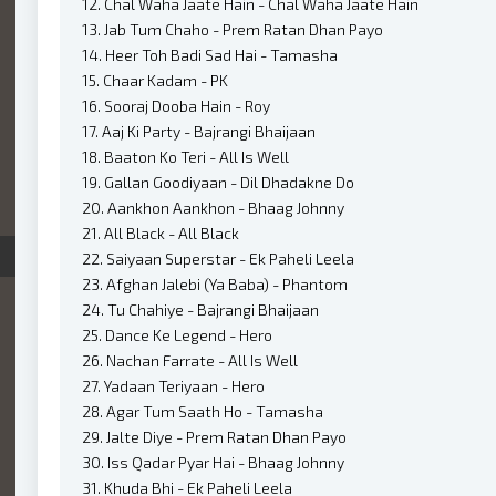
12. Chal Waha Jaate Hain - Chal Waha Jaate Hain
13. Jab Tum Chaho - Prem Ratan Dhan Payo
14. Heer Toh Badi Sad Hai - Tamasha
15. Chaar Kadam - PK
16. Sooraj Dooba Hain - Roy
17. Aaj Ki Party - Bajrangi Bhaijaan
18. Baaton Ko Teri - All Is Well
19. Gallan Goodiyaan - Dil Dhadakne Do
20. Aankhon Aankhon - Bhaag Johnny
21. All Black - All Black
22. Saiyaan Superstar - Ek Paheli Leela
23. Afghan Jalebi (Ya Baba) - Phantom
24. Tu Chahiye - Bajrangi Bhaijaan
25. Dance Ke Legend - Hero
26. Nachan Farrate - All Is Well
27. Yadaan Teriyaan - Hero
28. Agar Tum Saath Ho - Tamasha
29. Jalte Diye - Prem Ratan Dhan Payo
30. Iss Qadar Pyar Hai - Bhaag Johnny
31. Khuda Bhi - Ek Paheli Leela