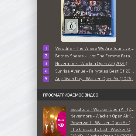
Westlife - The Where We Are Tour Live From The O2 (2010)
Britney Spears - Live: The Femme Fatale Tour (2011)
Nevermore - Wacken Open Air (2026)
Sunrise Avenue - Fairytales Best Of 2006-2014 (Live at O² World Hamburg) (2014)
Any Given Day - Wacken Open Air (2026)
ПРОСМАТРИВАЕМОЕ ВИДЕО
Sepultura - Wacken Open Air (2026)
Nevermore - Wacken Open Air (2026)
Powerwolf - Wacken Open Air (2026)
The Crescents Call - Wacken Open Air (2026)
SKYND - Wacken Open Air (2026)