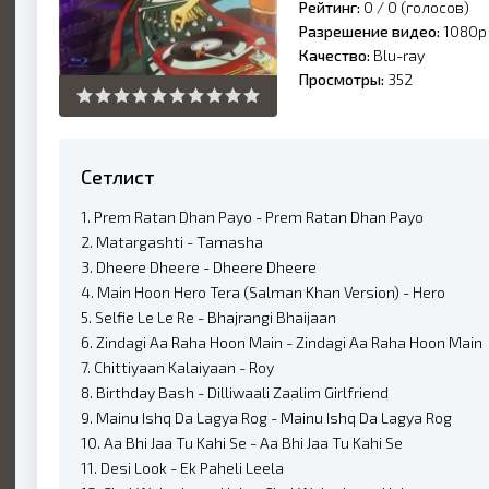
Рейтинг:
0 /
0
(голосов)
Разрешение видео:
1080p
Качество:
Blu-ray
Просмотры:
352
Сетлист
1. Prem Ratan Dhan Payo - Prem Ratan Dhan Payo
2. Matargashti - Tamasha
3. Dheere Dheere - Dheere Dheere
4. Main Hoon Hero Tera (Salman Khan Version) - Hero
5. Selfie Le Le Re - Bhajrangi Bhaijaan
6. Zindagi Aa Raha Hoon Main - Zindagi Aa Raha Hoon Main
7. Chittiyaan Kalaiyaan - Roy
8. Birthday Bash - Dilliwaali Zaalim Girlfriend
9. Mainu Ishq Da Lagya Rog - Mainu Ishq Da Lagya Rog
10. Aa Bhi Jaa Tu Kahi Se - Aa Bhi Jaa Tu Kahi Se
11. Desi Look - Ek Paheli Leela