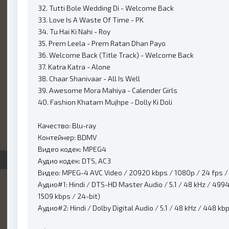
32. Tutti Bole Wedding Di - Welcome Back
33. Love Is A Waste Of Time - PK
34. Tu Hai Ki Nahi - Roy
35. Prem Leela - Prem Ratan Dhan Payo
36. Welcome Back (Title Track) - Welcome Back
37. Katra Katra - Alone
38. Chaar Shanivaar - All Is Well
39. Awesome Mora Mahiya - Calender Girls
40. Fashion Khatam Mujhpe - Dolly Ki Doli
Качество: Blu-ray
Контейнер: BDMV
Видео кодек: MPEG4
Аудио кодек: DTS, AC3
Видео: MPEG-4 AVC Video / 20920 kbps / 1080p / 24 fps / 16
Аудио#1: Hindi / DTS-HD Master Audio / 5.1 / 48 kHz / 4994 
1509 kbps / 24-bit)
Аудио#2: Hindi / Dolby Digital Audio / 5.1 / 48 kHz / 448 kb