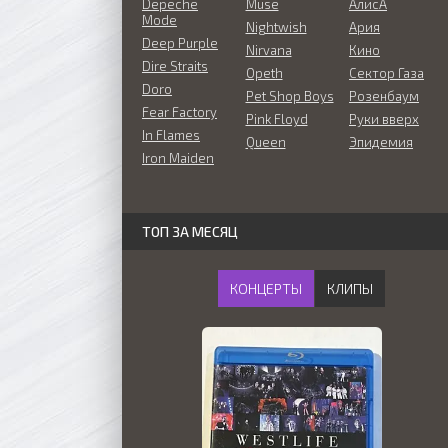
Depeche
Muse
АлисА
Mode
Nightwish
Ария
Deep Purple
Nirvana
Кино
Dire Straits
Opeth
Сектор Газа
Doro
Pet Shop Boys
Розенбаум
Fear Factory
Pink Floyd
Руки вверх
In Flames
Queen
Эпидемия
Iron Maiden
ТОП ЗА МЕСЯЦ
КОНЦЕРТЫ
КЛИПЫ