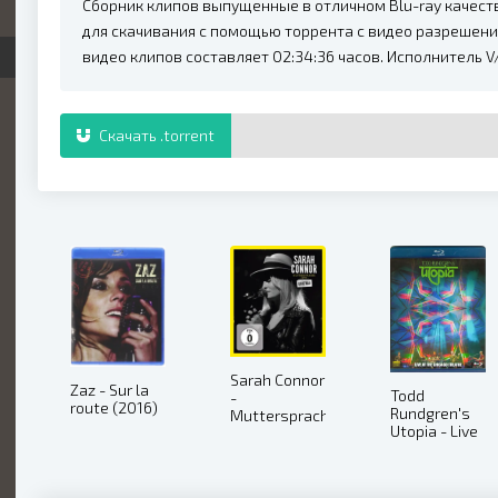
Сборник клипов выпущенные в отличном Blu-ray качеств
для скачивания с помощью торрента с видео разрешени
видео клипов составляет 02:34:36 часов. Исполнитель V
Скачать .torrent
Sarah Connor
Zaz - Sur la
Todd
-
route (2016)
Rundgren's
Muttersprache,
Utopia - Live
Live (2016)
At The
Chicago
Theatre