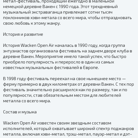
метал-фестиваль, проходящий ежегодно в маленькой
немецкой деревне Вакен с 1990 года. Этот трехдневный
музыкальный экстраваганца привлекает сотни тысяч
поклонников хэви-метала со всего мира, чтобы отпраздновать
свою любовь к этому жанру.
История и развитие
История Wacken Open Air началась в 1990 году, когда группа
энтузиастов организовала фестиваль на заднем дворе клуба в
деревне Вакен. Мероприятие имело такой успех, что быстро
приобрело популярность и переросло в один из самых
известных музыкальных фестивалей в Европе.
В 1998 году фестиваль переехал на свое нынешнее место —
ферму примерно в двух километрах от деревни Вакен. С тех пор
фестиваль значительно расширился как по размеру, так и по
популярности, став обязательным местом для любителей
металла со всего мира.
Состав и музыка
Wacken Open Air известен своим звездным составом
исполнителей, который охватывает широкий спектр поджанров
металла, включая хэви-метал, трэш-метал, пауэр-метал и дэт-