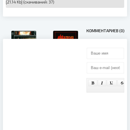
[21.14 Kb] (cкачиваний: 37)
КОММЕНТАРИЕВ (0)
Amplifier -
Saxon - To
Live in Berlin
Hell and Back
(2013)
Again (2007)
iHeartRadio
Music
Awards 2025