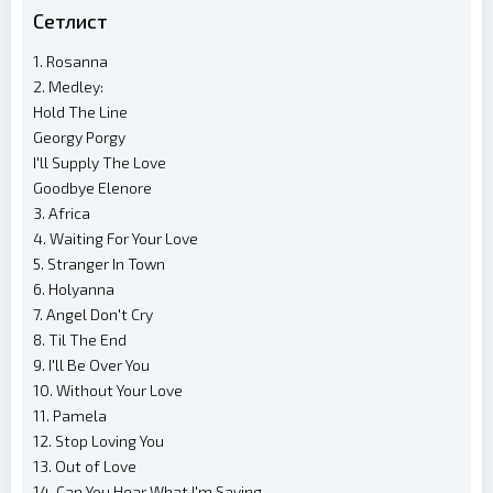
Сетлист
1. Rosanna
2. Medley:
Hold The Line
Georgy Porgy
I'll Supply The Love
Goodbye Elenore
3. Africa
4. Waiting For Your Love
5. Stranger In Town
6. Holyanna
7. Angel Don't Cry
8. Til The End
9. I'll Be Over You
10. Without Your Love
11. Pamela
12. Stop Loving You
13. Out of Love
14. Can You Hear What I'm Saying