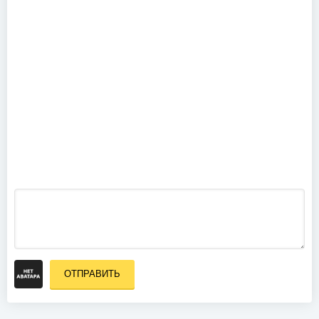
(2025)
Behemoth -
Evangelia
Heretika
(2010)
ZZ Top - Live
From Texas
(2008)
ОТПРАВИТЬ