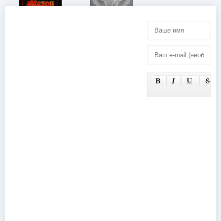
Behemoth -
Saxon - To
Evangelia
Hell and Back
Heretika
Again (2007)
(2010)
iHeartRadio
Music
Awards 2025
(2025)