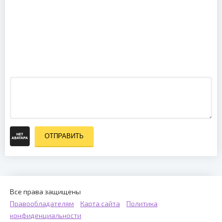
Mika - Live at
Parc des
Дискотека
Princes, Paris
СССР. Минск
(2008)
(2023)
ОТПРАВИТЬ
Все права защищены
Правообладателям
Карта сайта
Политика
конфиденциальности