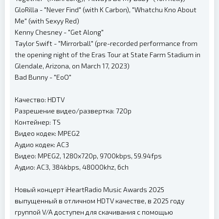
GloRilla - "Never Find" (with K Carbon), "Whatchu Kno About
Me" (with Sexyy Red)
Kenny Chesney - "Get Along"
Taylor Swift - "Mirrorball" (pre-recorded performance from
the opening night of the Eras Tour at State Farm Stadium in
Glendale, Arizona, on March 17, 2023)
Bad Bunny - "EoO"
Качество: HDTV
Разрешение видео/развертка: 720p
Контейнер: TS
Видео кодек: MPEG2
Аудио кодек: AC3
Видео: MPEG2, 1280x720p, 9700kbps, 59.94fps
Аудио: AC3, 384kbps, 48000khz, 6ch
Новый концерт iHeartRadio Music Awards 2025
выпущенный в отличном HDTV качестве, в 2025 году
группой V/A доступен для скачивания с помощью