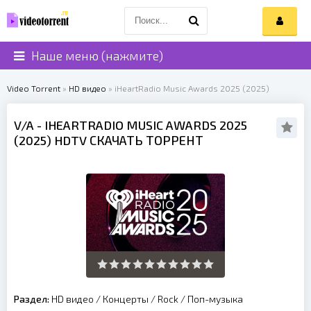
Наше меню (нажмите)
Video Torrent
»
HD видео
» iHeartRadio Music Awards 2025 (2025)
V/A
- IHEARTRADIO MUSIC AWARDS 2025
(
2025
) HDTV СКАЧАТЬ ТОРРЕНТ
Раздел:
HD видео
/
Концерты
/
Rock
/
Поп-музыка