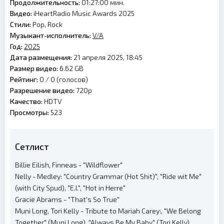
Продолжительность:
01:27:00 мин.
Видео:
iHeartRadio Music Awards 2025
Стили:
Pop, Rock
Музыкант-исполнитель:
V/A
Год:
2025
Дата размещения:
21 апреля 2025, 18:45
Размер видео:
6.62 GB
Рейтинг:
0 /
0
(голосов)
Разрешение видео:
720p
Качество:
HDTV
Просмотры:
523
Сетлист
Billie Eilish, Finneas - "Wildflower"
Nelly - Medley: "Country Grammar (Hot Shit)", "Ride wit Me"
(with City Spud), "E.I.", "Hot in Herre"
Gracie Abrams - "That's So True"
Muni Long, Tori Kelly - Tribute to Mariah Carey:, "We Belong
Together" (Muni Long), "Always Be My Baby" (Tori Kelly)