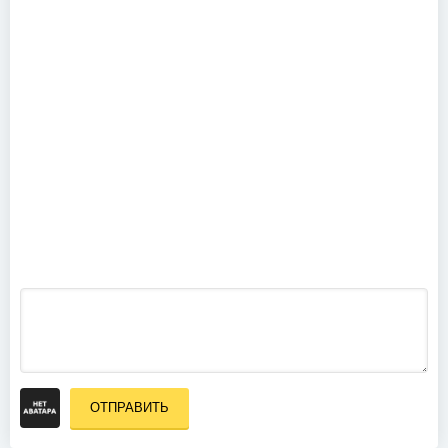
King Crimson
Country
- Meltdown:
Communion -
Live in
Live Over
Mexico
Europe
(2018)
(2011)
David
Gilmour -
Live at
Pompeii
(Deluxe
Edition)
(2017)
ОТПРАВИТЬ