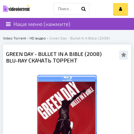
Наше меню (нажмите)
Video Torrent
»
HD видео
» Green Day - Bullet In A Bible (2008)
GREEN DAY
- BULLET IN A BIBLE (
2008
)
BLU-RAY СКАЧАТЬ ТОРРЕНТ