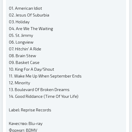
01. American Idiot
02. Jesus Of Suburbia
03. Holiday
04. Are We The Waiting
05. St. Jimmy
06. Longview
07. Hitchin' A Ride
08. Brain Stew
09. Basket Case
10. King For A Day/Shout
11. Wake Me Up When September Ends
12. Minority
13. Boulevard Of Broken Dreams
14. Good Riddance (Time Of Your Life)
Label: Reprise Records
Качество: Blu-ray
Формат: BDMV