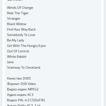
Winds Of Change
Ride The Tiger
Stranger
Black Widow
Find Your Way Back
Somebody To Love
Be My Lady
Girl With The Hungry Eyes
Out Of Control
White Rabbit
Jane
Stairway To Cleveland
Качество: DVD5
Формат: DVD Video
Видео кодек: MPEG2
Аудио кодек: AC3
Видео: PAL 4:3 (720x576)
Аудио: Dolby AC3, 2 ch