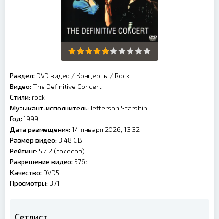
Раздел:
DVD видео
/
Концерты
/
Rock
Видео:
The Definitive Concert
Стили:
rock
Музыкант-исполнитель:
Jefferson Starship
Год:
1999
Дата размещения:
14 января 2026, 13:32
Размер видео:
3.48 GB
Рейтинг:
5 /
2
(голосов)
Разрешение видео:
576p
Качество:
DVD5
Просмотры:
371
Сетлист