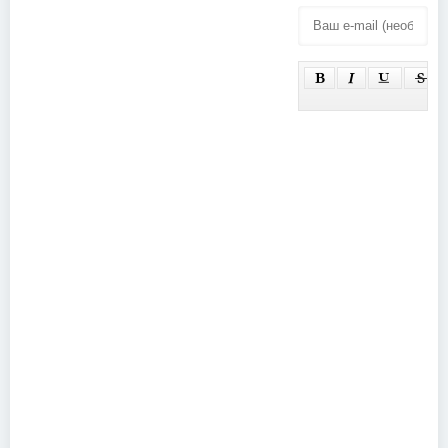
Tank - War
Rock
Machine Live
Guerilla.tv
(2012)
Vol. 13 (2009)
Promo Only:
ETV Network
Dance Mix
Vital Classics
Video August
Vol. 2 Hitz of
(2007)
'96 May
(1999)