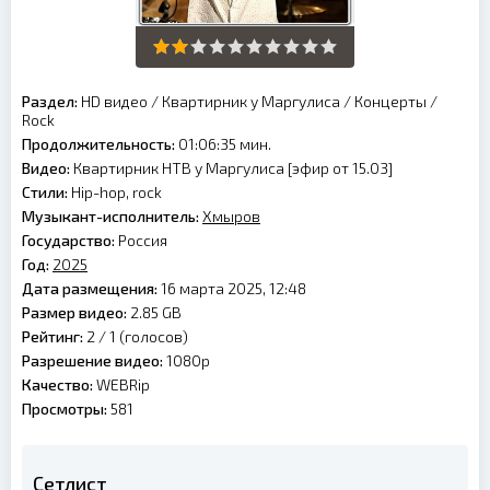
Раздел:
HD видео
/
Квартирник у Маргулиса
/
Концерты
/
Rock
Продолжительность:
01:06:35 мин.
Видео:
Квартирник НТВ у Маргулиса [эфир от 15.03]
Стили:
Hip-hop, rock
Музыкант-исполнитель:
Хмыров
Государство:
Россия
Год:
2025
Дата размещения:
16 марта 2025, 12:48
Размер видео:
2.85 GB
Рейтинг:
2 /
1
(голосов)
Разрешение видео:
1080p
Качество:
WEBRip
Просмотры:
581
Сетлист