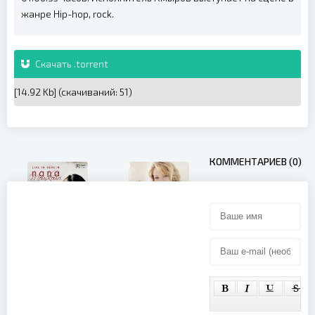
жанре Hip-hop, rock.
Скачать .torrent
[14.92 Kb] (cкачиваний: 51)
КОММЕНТАРИЕВ (0)
Delta
Nana
Goodrem -
Mouskouri -
Innocent
Ich hab
Eyes (2003)
gelacht - ich
hab geweint