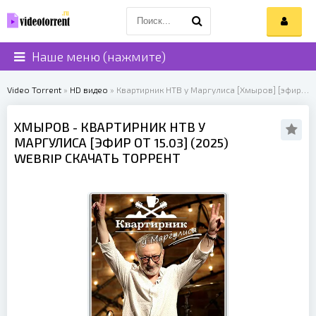
Наше меню (нажмите)
Video Torrent
»
HD видео
» Квартирник НТВ у Маргулиса [Хмыров] [эфир от 15.03] (2025)
ХМЫРОВ
- КВАРТИРНИК НТВ У
МАРГУЛИСА [ЭФИР ОТ 15.03] (
2025
)
WEBRIP СКАЧАТЬ ТОРРЕНТ