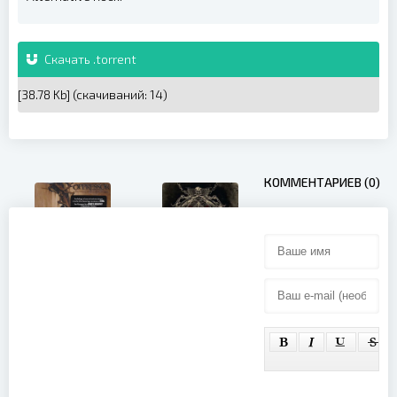
Скачать .torrent
[38.78 Kb] (cкачиваний: 14)
КОММЕНТАРИЕВ (0)
Oppressor -
The Solstice
Watain -
Of Agony
Opus Diaboli
And
(2012)
Corrosion
(Bonus DVD)
(2009)