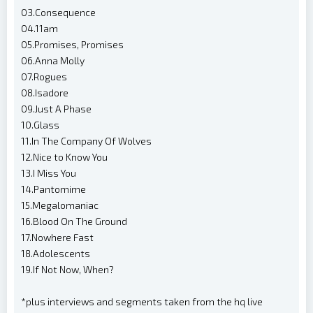
03.Consequence
04.11am
05.Promises, Promises
06.Anna Molly
07.Rogues
08.Isadore
09.Just A Phase
10.Glass
11.In The Company Of Wolves
12.Nice to Know You
13.I Miss You
14.Pantomime
15.Megalomaniac
16.Blood On The Ground
17.Nowhere Fast
18.Adolescents
19.If Not Now, When?
*plus interviews and segments taken from the hq live