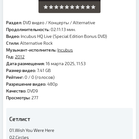
Раздел:
DVD видео
/
Концерты
/
Alternative
Продолжительность:
02:11:13 мин.
Видео:
Incubus HQ Live (Special Edition Bonus DVD)
Стили:
Alternative Rock
Музыкант-исполнитель:
Incubus
Год:
2012
Дата размещения:
16 марта 2025, 11:53
Размер видео:
7.41 GB
Рейтинг:
0 /
0
(голосов)
Разрешение видео:
480p
Качество:
DVD9
Просмотры:
277
Сетлист
01.Wish You Were Here
02.Circles