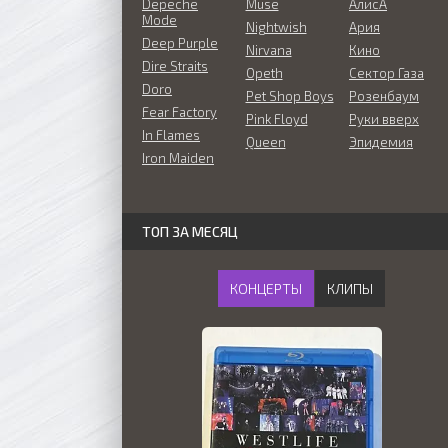
Depeche
Muse
АлисА
Mode
Nightwish
Ария
Deep Purple
Nirvana
Кино
Dire Straits
Opeth
Сектор Газа
Doro
Pet Shop Boys
Розенбаум
Fear Factory
Pink Floyd
Руки вверх
In Flames
Queen
Эпидемия
Iron Maiden
ТОП ЗА МЕСЯЦ
КОНЦЕРТЫ
КЛИПЫ