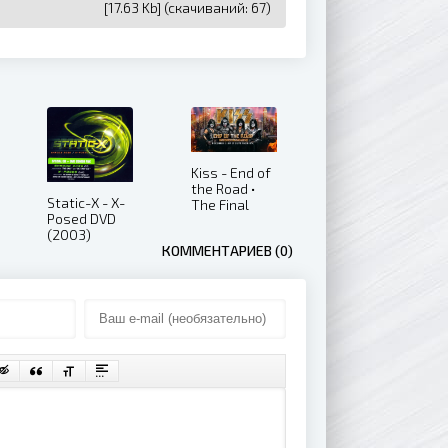
[17.63 Kb] (cкачиваний: 67)
Kiss - End of
the Road •
Static-X - X-
The Final
Posed DVD
Concert (New
(2003)
York’s
КОММЕНТАРИЕВ (0)
Madison
Square
Garden)
(2023)