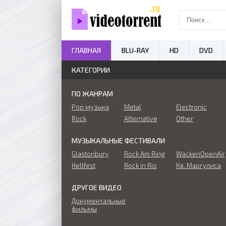
ГЛАВНАЯ
BLU-RAY
HD
DVD
КАТЕГОРИИ
ПО ЖАНРАМ
Pop музыка
Metal
Electronic
Rock
Alternative
Other
МУЗЫКАЛЬНЫЕ ФЕСТИВАЛИ
Glastonbury
Rock Am Ring
WackenOpenAir
Hellfest
Rock in Rio
Кв. Маргулиса
ДРУГОЕ ВИДЕО
Документальные
фильмы