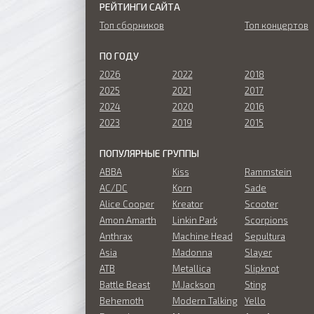
РЕЙТИНГИ САЙТА
Топ сборников
Топ концертов
ПО ГОДУ
2026
2022
2018
2025
2021
2017
2024
2020
2016
2023
2019
2015
ПОПУЛЯРНЫЕ ГРУППЫ
ABBA
Kiss
Rammstein
AC/DC
Korn
Sade
Alice Cooper
Kreator
Scooter
Amon Amarth
Linkin Park
Scorpions
Anthrax
Machine Head
Sepultura
Asia
Madonna
Slayer
ATB
Metallica
Slipknot
Battle Beast
M.Jackson
Sting
Behemoth
Modern Talking
Yello