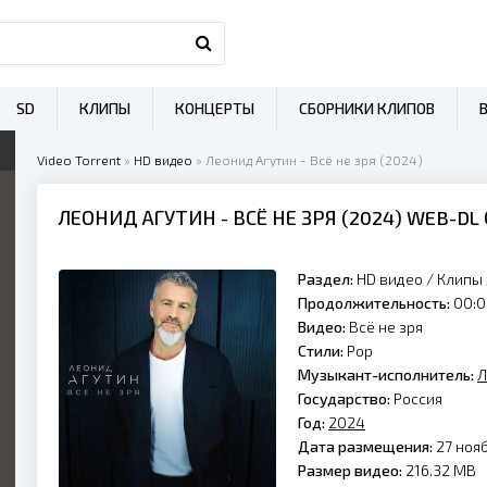
SD
КЛИПЫ
КОНЦЕРТЫ
СБОРНИКИ КЛИПОВ
Video Torrent
»
HD видео
» Леонид Агутин - Всё не зря (2024)
ЛЕОНИД АГУТИН
- ВСЁ НЕ ЗРЯ (
2024
) WEB-DL
Раздел:
HD видео
/
Клипы
Продолжительность:
00:0
Видео:
Всё не зря
Стили:
Pop
Музыкант-исполнитель:
Л
Государство:
Россия
Год:
2024
Дата размещения:
27 нояб
Размер видео:
216.32 MB