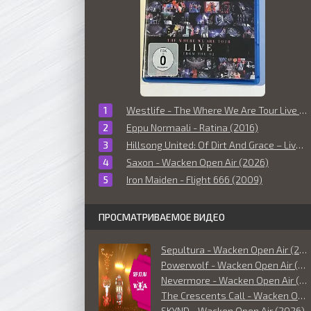
Westlife - The Where We Are Tour Live From The O2 (2010)
Eppu Normaali - Ratina (2016)
Hillsong United: Of Dirt And Grace – Live From The Land (2016)
Saxon - Wacken Open Air (2026)
Iron Maiden - Flight 666 (2009)
ПРОСМАТРИВАЕМОЕ ВИДЕО
Sepultura - Wacken Open Air (2026)
Powerwolf - Wacken Open Air (2026)
Nevermore - Wacken Open Air (2026)
The Crescents Call - Wacken Open Air (2026)
SKYND - Wacken Open Air (2026)