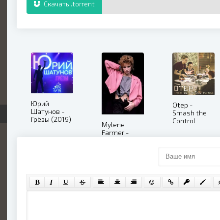
Скачать .torrent
Юрий
Otep -
Шатунов -
Smash the
Грёзы (2019)
Control
Mylene
Machine
Farmer -
(Bonus DVD)
Клипы
(2009)
(1984-2009)