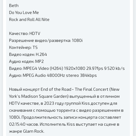
Beth
Do You Love Me
Rock and Roll All Nite
Качество: HDTV
Разрешение видео/развертка: 1080i
Контейнер: TS
Видео кодек: H.264
Аудио кодек: MP2
Видео: MPEG4 Video (H264) 1920x1080 29.97fps 9 520 kb/s
Аудио: MPEG Audio 48000Hz stereo 384kbps
Новый концерт End of the Road • The Final Concert (New
York’s Madison Square Garden) выпущенный в отличном
HDTV качестве, в 2023 году группой Kiss доступен для
скачивания с помощью торрента с видео разрешением в
1080i. Продолжительность записи концерта составляет
02:15:40 часов. Исполнитель Kiss выступает на сцене в
жанре Glam Rock.