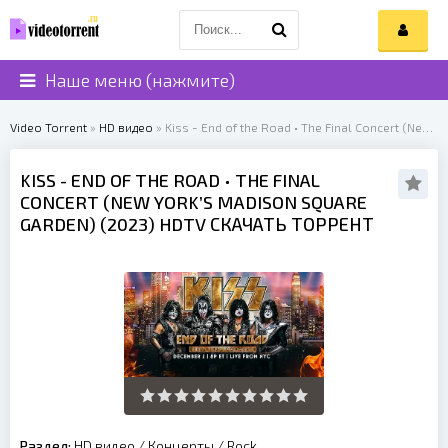
Наше меню (нажмите)
Video Torrent
»
HD видео
» Kiss - End of the Road • The Final Concert (New York’s Madison Square Garden) (2023)
KISS
- END OF THE ROAD • THE FINAL
CONCERT (NEW YORK’S MADISON SQUARE
GARDEN) (
2023
) HDTV СКАЧАТЬ ТОРРЕНТ
Раздел:
HD видео
/
Концерты
/
Rock