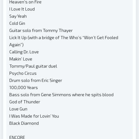
Heaven’s on Fire
I Love It Loud
Say Yeah
Cold Gin
Guitar solo from Tommy Thayer
Lick It Up (with a bridge of The Who’s “Won’t Get Fooled
Again”)
Calling Dr. Love
Makin’ Love
Tommy/Paul guitar duel
Psycho Circus
Drum solo from Eric Singer
100,000 Years
Bass solo from Gene Simmons where he spits blood
God of Thunder
Love Gun
I Was Made for Lovin’ You
Black Diamond
ENCORE