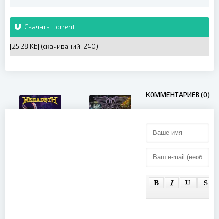
Скачать .torrent
[25.28 Kb] (cкачиваний: 240)
КОММЕНТАРИЕВ (0)
Megadeth -
Aerosmith -
Rust In Peace
Live At
Live (2010)
Monsters Of
Rock Brazil
(2013)