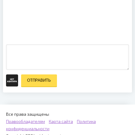
Promo Only
Promo Only
UK Chart
UK Chart
Video March
Video
(2008)
December
(2007)
ОТПРАВИТЬ
Все права защищены
Правообладателям
Карта сайта
Политика
конфиденциальности