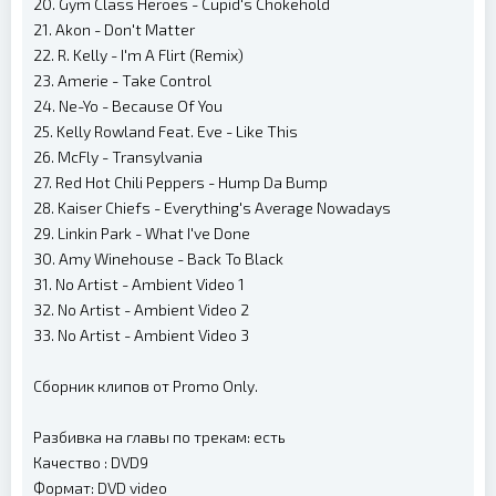
20. Gym Class Heroes - Cupid's Chokehold
21. Akon - Don't Matter
22. R. Kelly - I'm A Flirt (Remix)
23. Amerie - Take Control
24. Ne-Yo - Because Of You
25. Kelly Rowland Feat. Eve - Like This
26. McFly - Transylvania
27. Red Hot Chili Peppers - Hump Da Bump
28. Kaiser Chiefs - Everything's Average Nowadays
29. Linkin Park - What I've Done
30. Amy Winehouse - Back To Black
31. No Artist - Ambient Video 1
32. No Artist - Ambient Video 2
33. No Artist - Ambient Video 3
Сборник клипов от Promo Only.
Разбивка на главы по трекам: есть
Качество : DVD9
Формат: DVD video