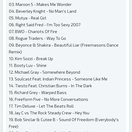
03. Maroon 5 - Makes Me Wonder
04. Beverley Knight - No Man's Land
05. Mutya - Real Girl
06. Right Said Fred - I'm Too Sexy 2007
07. BWO - Chariots Of Fire
08. Rogue Traders - Way To Go
09. Beyonce & Shakira - Beautiful Liar (Freemasons Dance
Remix)
10. Kim Sozzi - Break Up
11. Booty Luv - Shine
12. Michael Gray - Somewhere Beyond
13. Soulcast Feat. Indian Princess - Someone Like Me
14. Tiesto Feat. Christian Burns - In The Dark
15. Richard Grey - Warped Bass
16. Freeform Five - No More Conversations
17. Tim Deluxe - Let The Beats Roll
18. Jay C vs The Rock Steady Crew - Hey You
19. Bob Sinclar & Cutee B - Sound Of Freedom (Everybody's
Free)