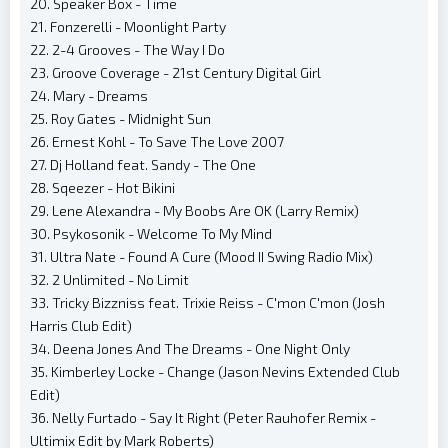
20. Speaker Box - Time
21. Fonzerelli - Moonlight Party
22. 2-4 Grooves - The Way I Do
23. Groove Coverage - 21st Century Digital Girl
24. Mary - Dreams
25. Roy Gates - Midnight Sun
26. Ernest Kohl - To Save The Love 2007
27. Dj Holland feat. Sandy - The One
28. Sqeezer - Hot Bikini
29. Lene Alexandra - My Boobs Are OK (Larry Remix)
30. Psykosonik - Welcome To My Mind
31. Ultra Nate - Found A Cure (Mood II Swing Radio Mix)
32. 2 Unlimited - No Limit
33. Tricky Bizzniss feat. Trixie Reiss - C'mon C'mon (Josh
Harris Club Edit)
34. Deena Jones And The Dreams - One Night Only
35. Kimberley Locke - Change (Jason Nevins Extended Club
Edit)
36. Nelly Furtado - Say It Right (Peter Rauhofer Remix -
Ultimix Edit by Mark Roberts)