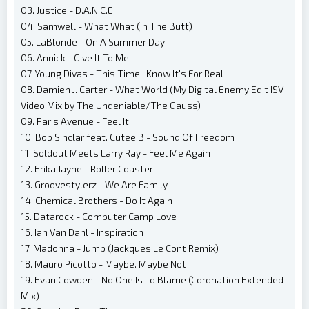
03. Justice - D.A.N.C.E.
04. Samwell - What What (In The Butt)
05. LaBlonde - On A Summer Day
06. Annick - Give It To Me
07. Young Divas - This Time I Know It's For Real
08. Damien J. Carter - What World (My Digital Enemy Edit ISV
Video Mix by The Undeniable/The Gauss)
09. Paris Avenue - Feel It
10. Bob Sinclar feat. Cutee B - Sound Of Freedom
11. Soldout Meets Larry Ray - Feel Me Again
12. Erika Jayne - Roller Coaster
13. Groovestylerz - We Are Family
14. Chemical Brothers - Do It Again
15. Datarock - Computer Camp Love
16. Ian Van Dahl - Inspiration
17. Madonna - Jump (Jackques Le Cont Remix)
18. Mauro Picotto - Maybe. Maybe Not
19. Evan Cowden - No One Is To Blame (Coronation Extended
Mix)