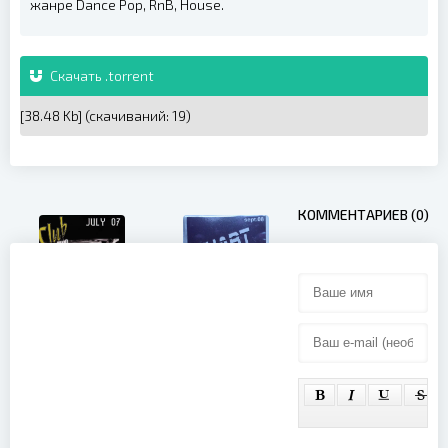
жанре Dance Pop, RnB, House.
Скачать .torrent
[38.48 Kb] (cкачиваний: 19)
КОММЕНТАРИЕВ (0)
Promo Only
Promo Only
UK Chart
Club Video
Video March
July (2007)
(2008)