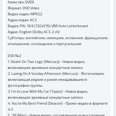
Качество: DVD9
Формат: DVD Video
Видео кодек: MPEG2
Аудио кодек: AC3
Видео: PAL 16:9 (720x576) VBR Auto Letterboxed
Аудио: English (Dolby AC3, 2 ch)
Субтитры: английские, немецкие, испанские, французские,
итальянские, голландские и португальские.
DVD №2
1. Death On Two Legs (Mercury) - Новое видео,
включающее архивные концертные записи.
2. Lazing On A Sunday Afternoon (Mercury) - Фотогалерея,
включающая редкие и ранее неиздававшиеся
фотографии группы.
3. I’m In Love With My Car (Taylor) - Новое видео,
включающее архивные концертные записи.
4. You’re My Best Friend (Deacon) - Промо-видео в формате
4:3
5. '39 (May) - Новое видео, составленное из выступления