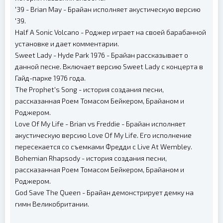
'39 - Brian May - Брайан исполняет акустическую версию
'39.
Half A Sonic Volcano - Роджер играет на своей барабанной
установке и дает комментарии.
Sweet Lady - Hyde Park 1976 - Брайан рассказывает о
данной песне. Включает версию Sweet Lady с концерта в
Гайд-парке 1976 года.
The Prophet's Song - история создания песни,
рассказанная Роем Томасом Бейкером, Брайаном и
Роджером.
Love Of My Life - Brian vs Freddie - Брайан исполняет
акустическую версию Love Of My Life. Его исполнение
пересекается со съемками Фредди с Live At Wembley.
Bohemian Rhapsody - история создания песни,
рассказанная Роем Томасом Бейкером, Брайаном и
Роджером.
God Save The Queen - Брайан демонстрирует демку на
гимн Великобритании.