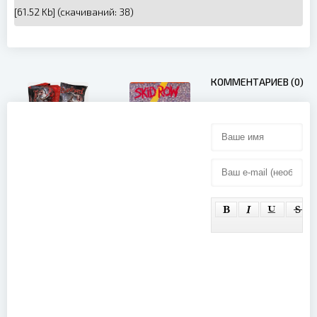
[61.52 Kb] (cкачиваний: 38)
КОММЕНТАРИЕВ (0)
Bloodbound -
Creatures Of
The Dark
Skid Row -
Realm (2021)
Roadkill
(2005)