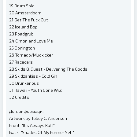
19 Drum Solo
20 Amsterdoom
21 Get The Fuck Out
22 Iceland Bop
23 Roadgrub
24 C'mon and Love Me
25 Donington
26 Tornado/Mudkicker
27 Racecars
28 Skids & Guest - Delivering The Goods
29 Skidzankiss - Cold Gin
30 Drunkenbus
31 Hawaii - Youth Gone Wild
32 Credits
Доп. информация:
Artwork by Tobey C. Anderson
Front: "It's Always Ruff"
Back: "Shades Of My Former Self"