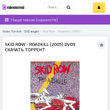
Наше меню (нажмите)
Video Torrent
»
DVD видео
» Skid Row - Roadkill (2005)
SKID ROW
- ROADKILL (
2005
) DVD9
СКАЧАТЬ ТОРРЕНТ