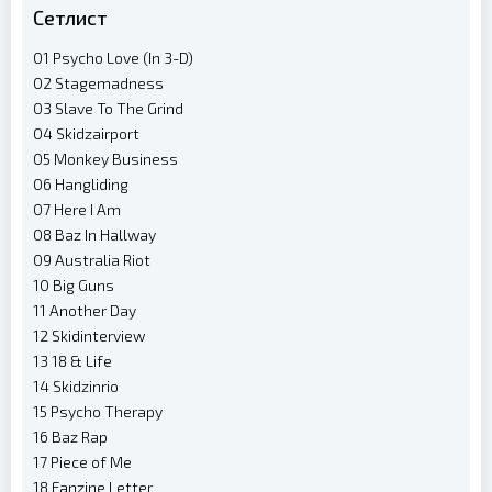
Сетлист
01 Psycho Love (In 3-D)
02 Stagemadness
03 Slave To The Grind
04 Skidzairport
05 Monkey Business
06 Hangliding
07 Here I Am
08 Baz In Hallway
09 Australia Riot
10 Big Guns
11 Another Day
12 Skidinterview
13 18 & Life
14 Skidzinrio
15 Psycho Therapy
16 Baz Rap
17 Piece of Me
18 Fanzine Letter