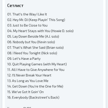
Сетлист
01. That's the Way I Like It
02. Hey Mr. DJ (Keep Playin' This Song)
03. Just to Be Close to You
04. My Heart Stays with You (Howie D. solo)
05. Lay Down Beside Me (A.J. solo)
06. Nobody but You (Kevin solo)
07. That's What She Said (Brian solo)
08. I Need You Tonight (Nick solo)
09. Let's Have a Party
10. Quit Playing Games (with My Heart)
11. All I Have to Give Anywhere for You
12. I'll Never Break Your Heart
13. As Long as You Love Me
14. Get Down (You're the One for Me)
15. We've Got It Goin' On
16. Everybody (Backstreet's Back)