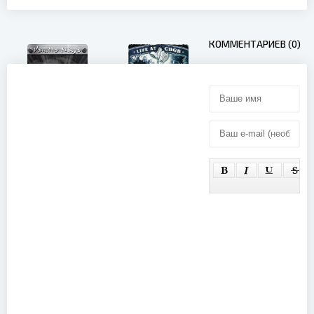
КОММЕНТАРИЕВ (0)
Agnostic
Vanilla Ninja -
Front - Live
Traces of
At CBGB
Sadness
(2006)
(Live in
Estonia)
(2004)
The Cure -