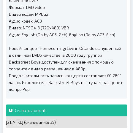
Качество: DVD5
Формат: DVD video
Видео кодек: MPEG2
Аудио кодек: AC3
Видео: NTSC 4:3 (720x480) VBR
Аудио:English (Dolby AC3, 2 ch); English (Dolby AC3, 6 ch)
Новый концерт Homecoming: Live in Orlando выпущенный
в отличном DVD5 качестве, в 2000 году группой
Backstreet Boys доступен для скачивания с помощью
торрента с видео разрешением в 480p.
Продолжительность записи концерта составляет 01:28:11
часов. Исполнитель Backstreet Boys выступает на сцене в
жанре Pop.
Скачать .torrent
[21.74 Kb] (cкачиваний: 35)