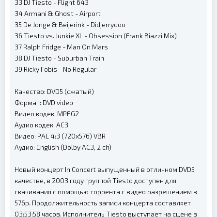
33 DJ Tiesto - Flight 643
34 Armani & Ghost - Airport
35 De Jonge & Beijerink - Didjerrydoo
36 Tiesto vs. Junkie XL - Obsession (Frank Biazzi Mix)
37 Ralph Fridge - Man On Mars
38 DJ Tiesto - Suburban Train
39 Ricky Fobis - No Regular
Качество: DVD5 (сжатый)
Формат: DVD video
Видео кодек: MPEG2
Аудио кодек: AC3
Видео: PAL 4:3 (720x576) VBR
Аудио: English (Dolby AC3, 2 ch)
Новый концерт In Concert выпущенный в отличном DVD5
качестве, в 2003 году группой Tiesto доступен для
скачивания с помощью торрента с видео разрешением в
576p. Продолжительность записи концерта составляет
03:53:58 часов. Исполнитель Tiesto выступает на сцене в