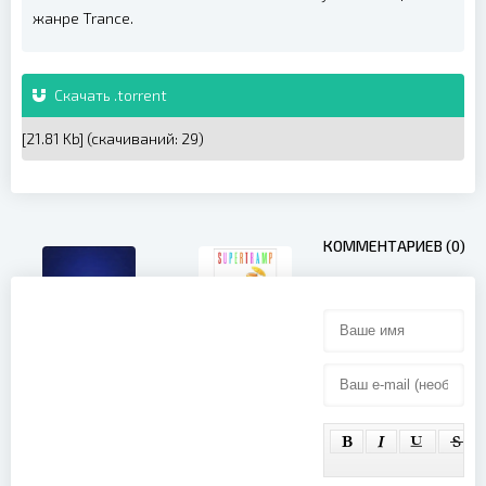
жанре Trance.
Скачать .torrent
[21.81 Kb] (cкачиваний: 29)
КОММЕНТАРИЕВ (0)
Supertramp -
The Story So
Paul
Far (PAL)
McCartney -
(2002)
New
(Collector
Edition
Bonus DVD)