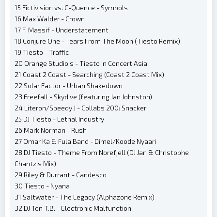
15 Fictivision vs. C-Quence - Symbols
16 Max Walder - Crown
17 F. Massif - Understatement
18 Conjure One - Tears From The Moon (Tiesto Remix)
19 Tiesto - Traffic
20 Orange Studio's - Tiesto In Concert Asia
21 Coast 2 Coast - Searching (Coast 2 Coast Mix)
22 Solar Factor - Urban Shakedown
23 Freefall - Skydive (featuring Jan Johnston)
24 Literon/Speedy J - Collabs 200: Snacker
25 DJ Tiesto - Lethal Industry
26 Mark Norman - Rush
27 Omar Ka & Fula Band - Dimel/Koode Nyaari
28 DJ Tiesto - Theme From Norefjell (DJ Jan & Christophe
Chantzis Mix)
29 Riley & Durrant - Candesco
30 Tiesto - Nyana
31 Saltwater - The Legacy (Alphazone Remix)
32 DJ Ton T.B. - Electronic Malfunction