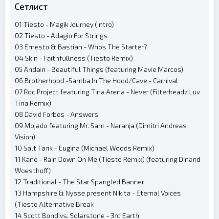
Сетлист
01 Tiesto - Magik Journey (Intro)
02 Tiesto - Adagio For Strings
03 Ernesto & Bastian - Whos The Starter?
04 Skin - Faithfullness (Tiesto Remix)
05 Andain - Beautiful Things (featuring Mavie Marcos)
06 Brotherhood -Samba In The Hood/Cave - Carnival
07 Roc Project featuring Tina Arena - Never (Filterheadz Luv
Tina Remix)
08 David Forbes - Answers
09 Mojado featuring Mr. Sam - Naranja (Dimitri Andreas
Vision)
10 Salt Tank - Eugina (Michael Woods Remix)
11 Kane - Rain Down On Me (Tiesto Remix) (featuring Dinand
Woesthoff)
12 Traditional - The Star Spangled Banner
13 Hampshire & Nysse present Nikita - Eternal Voices
(Tiesto Alternative Break
14 Scott Bond vs. Solarstone - 3rd Earth