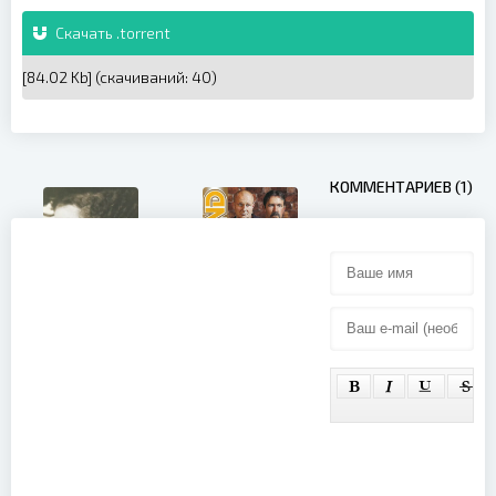
Скачать .torrent
[84.02 Kb] (cкачиваний: 40)
КОММЕНТАРИЕВ (1)
Бутырка -
Grand
Collection
Prince - The
(2011)
Hits
Collection
(1993)