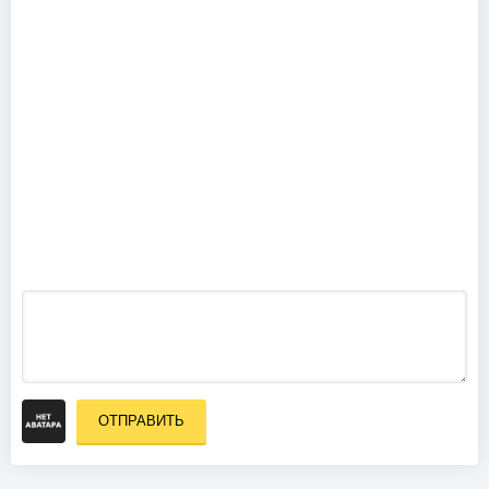
2009)
P!nk - Клипы
(1999-2010)
James Blunt
- Клипы
(2004-2009)
ОТПРАВИТЬ