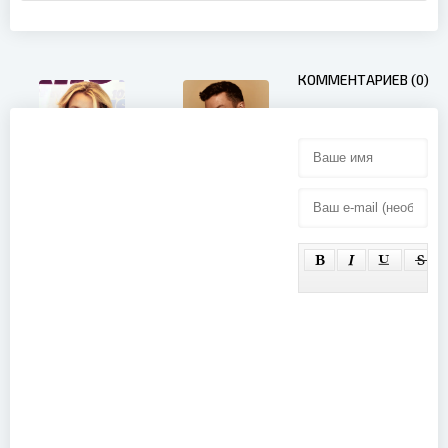
КОММЕНТАРИЕВ (0)
Justin
Timberlake -
Клипы
(2009)
Britney
Spears -
Клипы
(2008)
Whitney
Houston -
Клипы (1985-