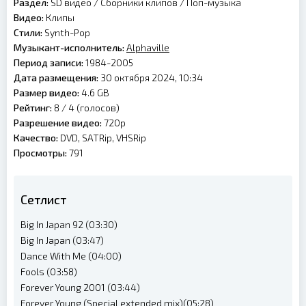
Раздел:
SD видео
/
Сборники клипов
/
Поп-музыка
Видео:
Клипы
Стили:
Synth-Pop
Музыкант-исполнитель:
Alphaville
Период записи:
1984-2005
Дата размещения:
30 октября 2024, 10:34
Размер видео:
4.6 GB
Рейтинг:
8 /
4
(голосов)
Разрешение видео:
720p
Качество:
DVD, SATRip, VHSRip
Просмотры:
791
Сетлист
Big In Japan 92 (03:30)
Big In Japan (03:47)
Dance With Me (04:00)
Fools (03:58)
Forever Young 2001 (03:44)
Forever Young (Special extended mix)(05:28)