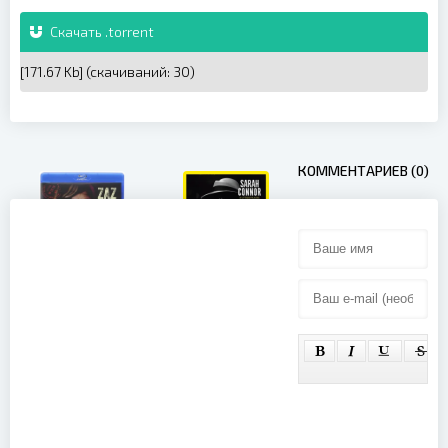
Скачать .torrent
[171.67 Kb] (cкачиваний: 30)
КОММЕНТАРИЕВ (0)
Sarah Connor
Zaz - Sur la
-
route (2016)
Muttersprache,
Live (2016)