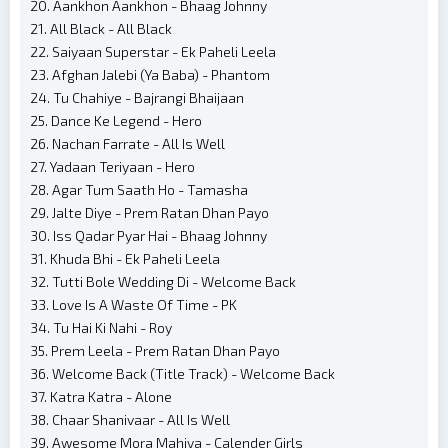
20. Aankhon Aankhon - Bhaag Johnny
21. All Black - All Black
22. Saiyaan Superstar - Ek Paheli Leela
23. Afghan Jalebi (Ya Baba) - Phantom
24. Tu Chahiye - Bajrangi Bhaijaan
25. Dance Ke Legend - Hero
26. Nachan Farrate - All Is Well
27. Yadaan Teriyaan - Hero
28. Agar Tum Saath Ho - Tamasha
29. Jalte Diye - Prem Ratan Dhan Payo
30. Iss Qadar Pyar Hai - Bhaag Johnny
31. Khuda Bhi - Ek Paheli Leela
32. Tutti Bole Wedding Di - Welcome Back
33. Love Is A Waste Of Time - PK
34. Tu Hai Ki Nahi - Roy
35. Prem Leela - Prem Ratan Dhan Payo
36. Welcome Back (Title Track) - Welcome Back
37. Katra Katra - Alone
38. Chaar Shanivaar - All Is Well
39. Awesome Mora Mahiya - Calender Girls