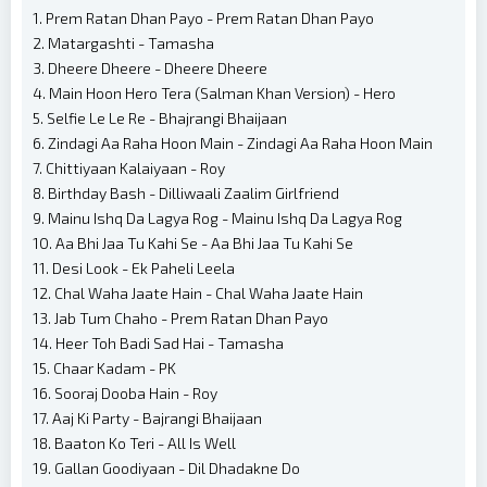
1. Prem Ratan Dhan Payo - Prem Ratan Dhan Payo
2. Matargashti - Tamasha
3. Dheere Dheere - Dheere Dheere
4. Main Hoon Hero Tera (Salman Khan Version) - Hero
5. Selfie Le Le Re - Bhajrangi Bhaijaan
6. Zindagi Aa Raha Hoon Main - Zindagi Aa Raha Hoon Main
7. Chittiyaan Kalaiyaan - Roy
8. Birthday Bash - Dilliwaali Zaalim Girlfriend
9. Mainu Ishq Da Lagya Rog - Mainu Ishq Da Lagya Rog
10. Aa Bhi Jaa Tu Kahi Se - Aa Bhi Jaa Tu Kahi Se
11. Desi Look - Ek Paheli Leela
12. Chal Waha Jaate Hain - Chal Waha Jaate Hain
13. Jab Tum Chaho - Prem Ratan Dhan Payo
14. Heer Toh Badi Sad Hai - Tamasha
15. Chaar Kadam - PK
16. Sooraj Dooba Hain - Roy
17. Aaj Ki Party - Bajrangi Bhaijaan
18. Baaton Ko Teri - All Is Well
19. Gallan Goodiyaan - Dil Dhadakne Do