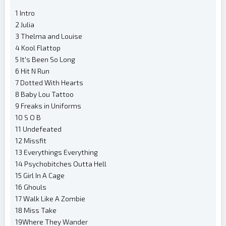
1 Intro
2 Julia
3 Thelma and Louise
4 Kool Flattop
5 It's Been So Long
6 Hit N Run
7 Dotted With Hearts
8 Baby Lou Tattoo
9 Freaks in Uniforms
10 S O B
11 Undefeated
12 Missfit
13 Everythings Everything
14 Psychobitches Outta Hell
15 Girl In A Cage
16 Ghouls
17 Walk Like A Zombie
18 Miss Take
19Where They Wander