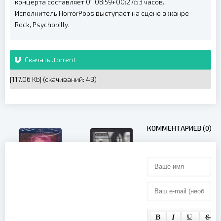
концерта составляет 01:08:59+00:27:53 часов.
Исполнитель HorrorPops выступает на сцене в жанре
Rock, Psychobilly.
Скачать .torrent
[117.06 Kb] (cкачиваний: 43)
КОММЕНТАРИЕВ (0)
Big Big Train
- Stone &
Marillion -
Steel (2016)
Breaking
Records
(2015)