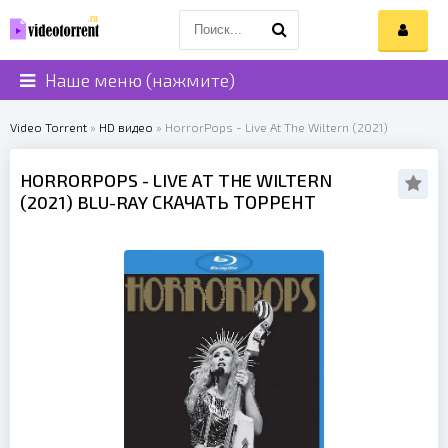
Наше меню (нажмите)
Video Torrent
»
HD видео
» HorrorPops - Live At The Wiltern (2021)
HORRORPOPS
- LIVE AT THE WILTERN
(
2021
) BLU-RAY СКАЧАТЬ ТОРРЕНТ