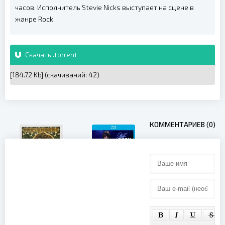
часов. Исполнитель Stevie Nicks выступает на сцене в
жанре Rock.
Скачать .torrent
[184.72 Kb] (cкачиваний: 42)
КОММЕНТАРИЕВ (0)
Jeff Beck -
Live In Tokyo
The
(2014)
Pretenders -
Austin City
Limits (2017)