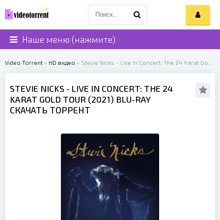
Наше меню (нажмите)
Video Torrent
»
HD видео
» Stevie Nicks - Live In Concert: The 24 Karat Gold Tour (2021)
STEVIE NICKS
- LIVE IN CONCERT: THE 24
KARAT GOLD TOUR (
2021
) BLU-RAY
СКАЧАТЬ ТОРРЕНТ