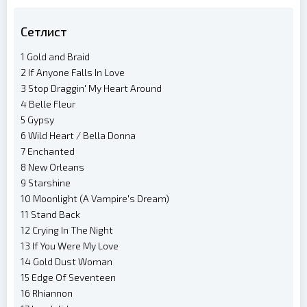
Сетлист
1 Gold and Braid
2 If Anyone Falls In Love
3 Stop Draggin' My Heart Around
4 Belle Fleur
5 Gypsy
6 Wild Heart / Bella Donna
7 Enchanted
8 New Orleans
9 Starshine
10 Moonlight (A Vampire's Dream)
11 Stand Back
12 Crying In The Night
13 If You Were My Love
14 Gold Dust Woman
15 Edge Of Seventeen
16 Rhiannon