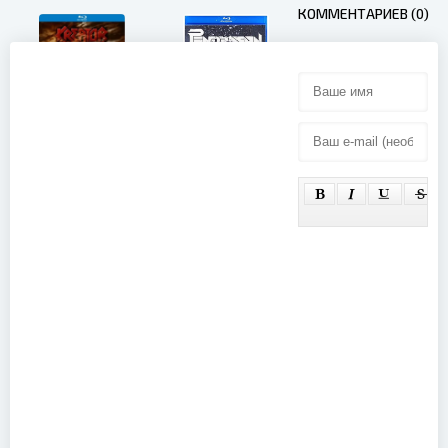
КОММЕНТАРИЕВ (0)
Pendragon -
Kreator -
Out Of Order
Dying Alive
Comes
(2013)
Chaos (2012)
Dennis
DeYoung And
The Music Of
Styx - Live In
Los Angeles