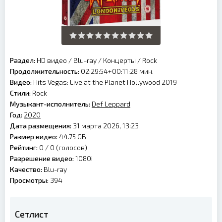
Раздел:
HD видео
/
Blu-ray
/
Концерты
/
Rock
Продолжительность:
02:29:54+00:11:28 мин.
Видео:
Hits Vegas: Live at the Planet Hollywood 2019
Стили:
Rock
Музыкант-исполнитель:
Def Leppard
Год:
2020
Дата размещения:
31 марта 2026, 13:23
Размер видео:
44.75 GB
Рейтинг:
0 /
0
(голосов)
Разрешение видео:
1080i
Качество:
Blu-ray
Просмотры:
394
Сетлист