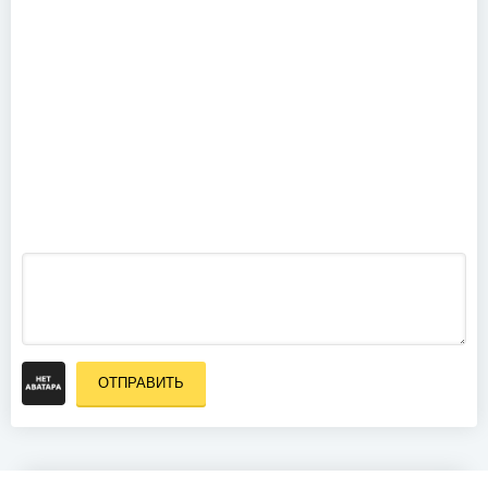
(2014)
Linkin Park -
Rock In Rio
USA (2015)
Royal Hunt -
2016 (25th
Anniversary)
(2017)
ОТПРАВИТЬ