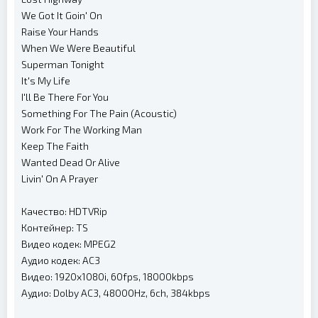
We Got It Goin' On
Raise Your Hands
When We Were Beautiful
Superman Tonight
It's My Life
I'll Be There For You
Something For The Pain (Acoustic)
Work For The Working Man
Keep The Faith
Wanted Dead Or Alive
Livin' On A Prayer
Качество: HDTVRip
Контейнер: TS
Видео кодек: MPEG2
Аудио кодек: AC3
Видео: 1920x1080i, 60fps, 18000kbps
Аудио: Dolby AC3, 48000Hz, 6ch, 384kbps