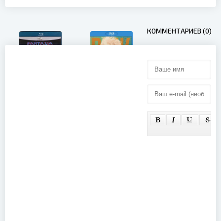
КОММЕНТАРИЕВ (0)
Pink - The
Asia -
Truth About
Fantasia -
Love Tour -
Live in Tokyo
Live From
(2007)
Melbourne
(2013)
Mariah Carey
- The Rarities
(Live at the
Tokyo Dome