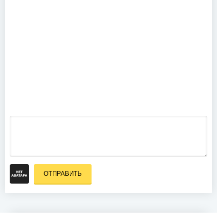
1996) (2020)
Miley Cyrus -
Live @
Lollapalooza
Brazil (2022)
The Rolling
Stones -
Charlie is my
Darling -
Ireland 1965
(2012)
ОТПРАВИТЬ