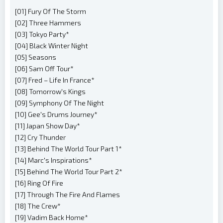
[01] Fury Of The Storm
[02] Three Hammers
[03] Tokyo Party*
[04] Black Winter Night
[05] Seasons
[06] Sam Off Tour*
[07] Fred – Life In France*
[08] Tomorrow's Kings
[09] Symphony Of The Night
[10] Gee's Drums Journey*
[11] Japan Show Day*
[12] Cry Thunder
[13] Behind The World Tour Part 1*
[14] Marc's Inspirations*
[15] Behind The World Tour Part 2*
[16] Ring Of Fire
[17] Through The Fire And Flames
[18] The Crew*
[19] Vadim Back Home*