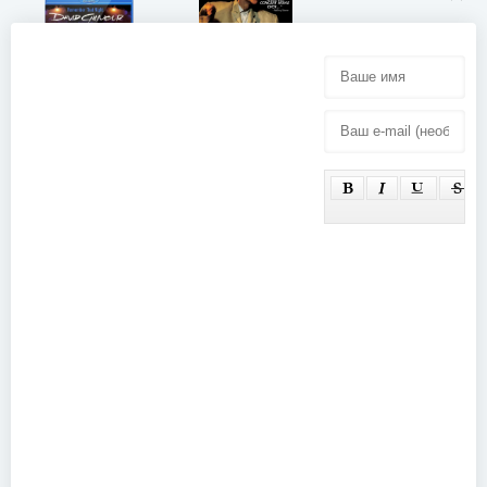
Talking
David
Heads - Stop
Gilmour -
Making
Remember
Sense (1984)
That Night -
Disc 1 (David
Mallet)
(2007)
Linkin Park -
Road To
Revolution/Live
At Milton
Keynes
(2008)