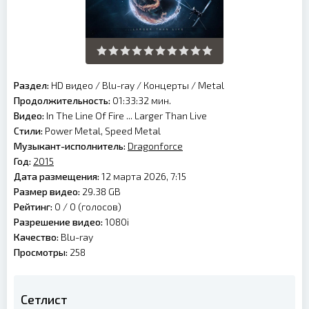
Раздел:
HD видео
/
Blu-ray
/
Концерты
/
Metal
Продолжительность:
01:33:32 мин.
Видео:
In The Line Of Fire ... Larger Than Live
Стили:
Power Metal, Speed Metal
Музыкант-исполнитель:
Dragonforce
Год:
2015
Дата размещения:
12 марта 2026, 7:15
Размер видео:
29.38 GB
Рейтинг:
0 /
0
(голосов)
Разрешение видео:
1080i
Качество:
Blu-ray
Просмотры:
258
Сетлист