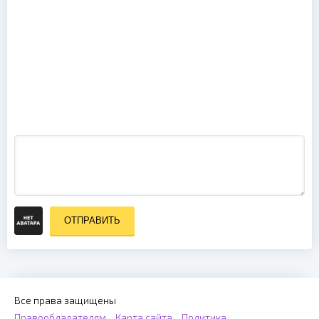
Powerwolf -
Wildlive -
Gary Numan
Live At
- A Perfect
Olympiahalle
Circle: Live
(2026)
(2025)
ОТПРАВИТЬ
Все права защищены
Правообладателям
Карта сайта
Политика