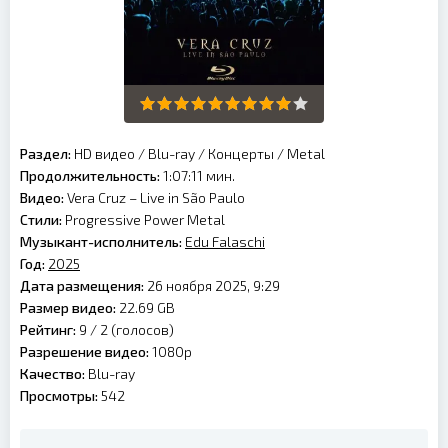
Раздел:
HD видео
/
Blu-ray
/
Концерты
/
Metal
Продолжительность:
1:07:11 мин.
Видео:
Vera Cruz – Live in São Paulo
Стили:
Progressive Power Metal
Музыкант-исполнитель:
Edu Falaschi
Год:
2025
Дата размещения:
26 ноября 2025, 9:29
Размер видео:
22.69 GB
Рейтинг:
9 /
2
(голосов)
Разрешение видео:
1080p
Качество:
Blu-ray
Просмотры:
542