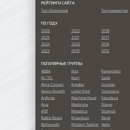
РЕЙТИНГИ САЙТА
Топ сборников
Топ концертов
ПО ГОДУ
2026
2022
2018
2025
2021
2017
2024
2020
2016
2023
2019
2015
ПОПУЛЯРНЫЕ ГРУППЫ
ABBA
Kiss
Rammstein
AC/DC
Korn
Sade
Alice Cooper
Kreator
Scooter
Amon Amarth
Linkin Park
Scorpions
Anthrax
Machine Head
Sepultura
Asia
Madonna
Slayer
ATB
Metallica
Slipknot
Battle Beast
M.Jackson
Sting
Behemoth
Modern Talking
Yello