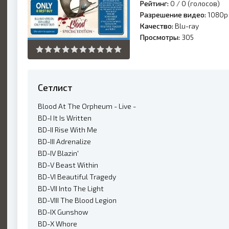
Рейтинг:
0 /
0
(голосов)
Разрешение видео:
1080p
Качество:
Blu-ray
Просмотры:
305
Сетлист
Blood At The Orpheum - Live -
BD-I It Is Written
BD-II Rise With Me
BD-III Adrenalize
BD-IV Blazin'
BD-V Beast Within
BD-VI Beautiful Tragedy
BD-VII Into The Light
BD-VIII The Blood Legion
BD-IX Gunshow
BD-X Whore