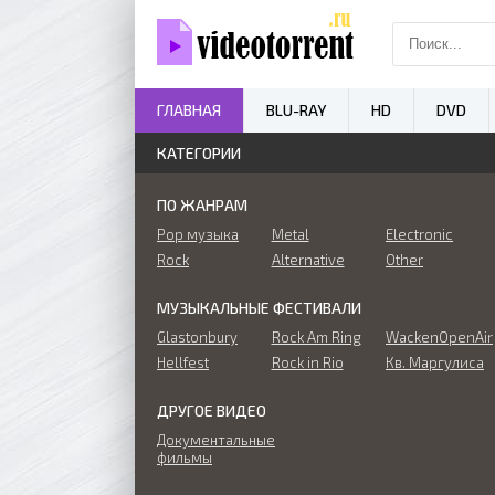
ГЛАВНАЯ
BLU-RAY
HD
DVD
КАТЕГОРИИ
ПО ЖАНРАМ
Pop музыка
Metal
Electronic
Rock
Alternative
Other
МУЗЫКАЛЬНЫЕ ФЕСТИВАЛИ
Glastonbury
Rock Am Ring
WackenOpenAir
Hellfest
Rock in Rio
Кв. Маргулиса
ДРУГОЕ ВИДЕО
Документальные
фильмы