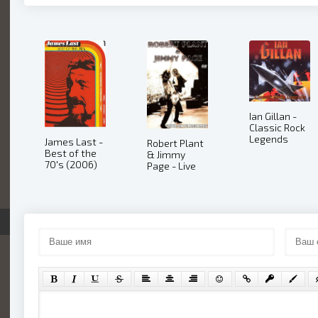
Ian Gillan -
Classic Rock
Legends
James Last -
Robert Plant
(2001)
Best of the
& Jimmy
70's (2006)
Page - Live
On Stage
1995 (2012)