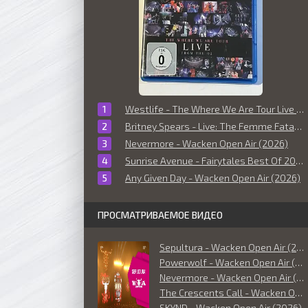
Westlife - The Where We Are Tour Live From The O2 (2010)
Britney Spears - Live: The Femme Fatale Tour (2011)
Nevermore - Wacken Open Air (2026)
Sunrise Avenue - Fairytales Best Of 2006-2014 (Live at O² World Hamburg) (2014)
Any Given Day - Wacken Open Air (2026)
ПРОСМАТРИВАЕМОЕ ВИДЕО
Sepultura - Wacken Open Air (2026)
Powerwolf - Wacken Open Air (2026)
Nevermore - Wacken Open Air (2026)
The Crescents Call - Wacken Open Air (2026)
SKYND - Wacken Open Air (2026)