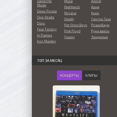
Depeche
Muse
АлисА
Mode
Nightwish
Ария
Deep Purple
Nirvana
Кино
Dire Straits
Opeth
Сектор Газа
Doro
Pet Shop Boys
Розенбаум
Fear Factory
Pink Floyd
Руки вверх
In Flames
Queen
Эпидемия
Iron Maiden
ТОП ЗА МЕСЯЦ
КОНЦЕРТЫ
КЛИПЫ