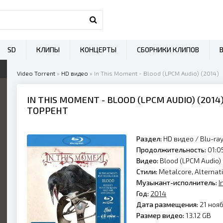
SD
КЛИПЫ
КОНЦЕРТЫ
СБОРНИКИ КЛИПОВ
Video Torrent
»
HD видео
» In This Moment - Blood (LPCM Audio) (2014)
IN THIS MOMENT
- BLOOD (LPCM AUDIO) (
2014
ТОРРЕНТ
Раздел:
HD видео
/
Blu-ra
Продолжительность:
01:05
Видео:
Blood (LPCM Audio)
Стили:
Metalcore, Alternat
Музыкант-исполнитель:
I
Год:
2014
Дата размещения:
21 нояб
Размер видео:
13.12 GB