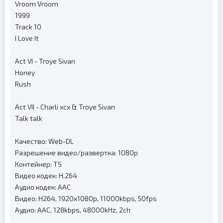
Vroom Vroom
1999
Track 10
I Love It
Act VI - Troye Sivan
Honey
Rush
Act VII - Charli xcx & Troye Sivan
Talk talk
Качество: Web-DL
Разрешение видео/развертка: 1080p
Контейнер: TS
Видео кодек: H.264
Аудио кодек: AAC
Видео: H264, 1920x1080p, 11000kbps, 50fps
Аудио: AAC, 128kbps, 48000kHz, 2ch