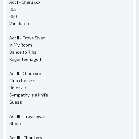
Act I - Charli xcx
365
360
Von dutch
Act II - Troye Sivan
In My Room
Dance to This
Rager teenager!
Act II - Charli xcx
Club classics
Unlock It
Sympathy is a knife
Guess
Act III - Troye Sivan
Bloom
Act III - Charli xcx