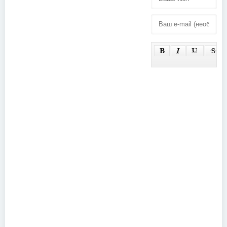
McCartney -
TOTP2
Brandi Carlile
Special
- Church &
(1980)
State /
Human (Live
@ Saturday
Night Live)
(2025)
UFO - The
Cage - The
Story Of UFO
Rise To
- Too Hot To
Power Live
Handle
(2011)
(1999)