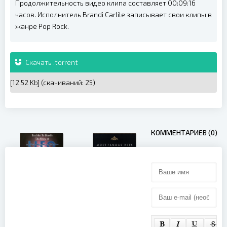
Продолжительность видео клипа составляет 00:09:16
часов. Исполнитель Brandi Carlile записывает свои клипы в
жанре Pop Rock.
Скачать .torrent
[12.52 Kb] (cкачиваний: 25)
КОММЕНТАРИЕВ (0)
UFO - The
Chubby
Story Of UFO
Checker -
- Too Hot To
Let's Twist
Handle