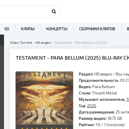
SD
КЛИПЫ
КОНЦЕРТЫ
СБОРНИКИ КЛИПОВ
Video Torrent
»
HD видео
» Testament - Para Bellum (2025)
TESTAMENT
- PARA BELLUM (
2025
) BLU-RAY 
Раздел:
HD видео
/
Blu-ra
Продолжительность:
01:2
Видео:
Para Bellum
Стили:
Thrash Metal
Музыкант-исполнитель:
T
Год:
2025
Дата размещения:
25 октя
Размер видео:
18.75 GB
Рейтинг:
10 /
1
(голосов)