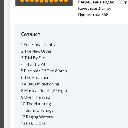
Разрешение видео:
1080p
Качество:
Blu-ray
Просмотры:
368
Сетлист
1 Eerie Inhabitants
2 The New Order
3 Trial By Fire
4 Into The Pit
5 Disciples Of The Watch
6 The Preacher
7 A Day Of Reckoning
8 Musical Death (A Dirge)
9 Over The Wall
10 The Haunting
11 Burnt Offerings
12 Raging Waters
13 C.O.T.L.O.D.