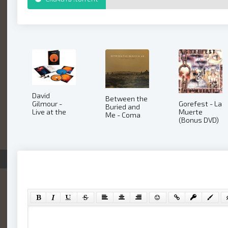
David
Between the
Gorefest - La
Gilmour -
Buried and
Muerte
Live at the
Me - Coma
(Bonus DVD)
Circus
Ecliptic: Live
(2005)
Maximus
(2017)
(2025)