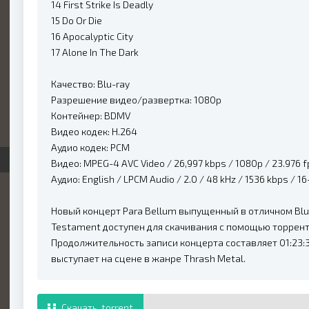
14 First Strike Is Deadly
15 Do Or Die
16 Apocalyptic City
17 Alone In The Dark
Качество: Blu-ray
Разрешение видео/развертка: 1080p
Контейнер: BDMV
Видео кодек: H.264
Аудио кодек: PCM
Видео: MPEG-4 AVC Video / 26,997 kbps / 1080p / 23.976 fps 
Аудио: English / LPCM Audio / 2.0 / 48 kHz / 1536 kbps / 16
Новый концерт Para Bellum выпущенный в отличном Blu-
Testament доступен для скачивания с помощью торрент
Продолжительность записи концерта составляет 01:23:
выступает на сцене в жанре Thrash Metal.
Скачать .torrent