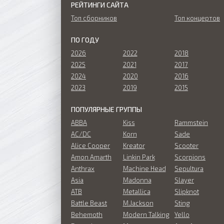
РЕЙТИНГИ САЙТА
Топ сборников
Топ концертов
ПО ГОДУ
2026
2022
2018
2025
2021
2017
2024
2020
2016
2023
2019
2015
ПОПУЛЯРНЫЕ ГРУППЫ
ABBA
Kiss
Rammstein
AC/DC
Korn
Sade
Alice Cooper
Kreator
Scooter
Amon Amarth
Linkin Park
Scorpions
Anthrax
Machine Head
Sepultura
Asia
Madonna
Slayer
ATB
Metallica
Slipknot
Battle Beast
M.Jackson
Sting
Behemoth
Modern Talking
Yello