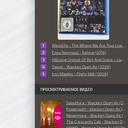
Westlife - The Where We Are Tour Live From The O2 (2010)
Eppu Normaali - Ratina (2016)
Hillsong United: Of Dirt And Grace – Live From The Land (2016)
Saxon - Wacken Open Air (2026)
Iron Maiden - Flight 666 (2009)
ПРОСМАТРИВАЕМОЕ ВИДЕО
Sepultura - Wacken Open Air (2026)
Powerwolf - Wacken Open Air (2026)
Nevermore - Wacken Open Air (2026)
The Crescents Call - Wacken Open Air (2026)
SKYND - Wacken Open Air (2026)