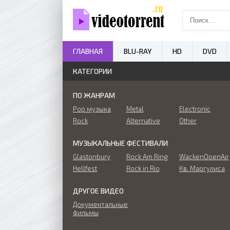
ГЛАВНАЯ
BLU-RAY
HD
DVD
КАТЕГОРИИ
ПО ЖАНРАМ
Pop музыка
Metal
Electronic
Rock
Alternative
Other
МУЗЫКАЛЬНЫЕ ФЕСТИВАЛИ
Glastonbury
Rock Am Ring
WackenOpenAir
Hellfest
Rock in Rio
Кв. Маргулиса
ДРУГОЕ ВИДЕО
Документальные
фильмы