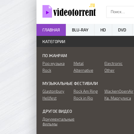
ГЛАВНАЯ
BLU-RAY
HD
DVD
КАТЕГОРИИ
ПО ЖАНРАМ
Pop музыка
Metal
Electronic
Rock
Alternative
Other
МУЗЫКАЛЬНЫЕ ФЕСТИВАЛИ
Glastonbury
Rock Am Ring
WackenOpenAir
Hellfest
Rock in Rio
Кв. Маргулиса
ДРУГОЕ ВИДЕО
Документальные
фильмы