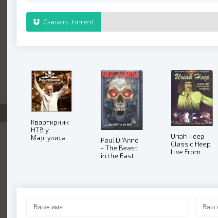
Скачать .torrent
Квартирник
НТВ у
Uriah Heep -
Маргулиса
Paul Di'Anno
Classic Heep
[Гран-
- The Beast
Live From
КуражЪ]
in the East
The Byron
[эфир от
(2003)
Era (Disc 1)
04.10] (2025)
(2004)