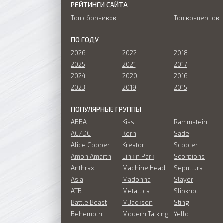
РЕЙТИНГИ САЙТА
Топ сборников
Топ концертов
ПО ГОДУ
2026
2022
2018
2025
2021
2017
2024
2020
2016
2023
2019
2015
ПОПУЛЯРНЫЕ ГРУППЫ
ABBA
Kiss
Rammstein
AC/DC
Korn
Sade
Alice Cooper
Kreator
Scooter
Amon Amarth
Linkin Park
Scorpions
Anthrax
Machine Head
Sepultura
Asia
Madonna
Slayer
ATB
Metallica
Slipknot
Battle Beast
M.Jackson
Sting
Behemoth
Modern Talking
Yello