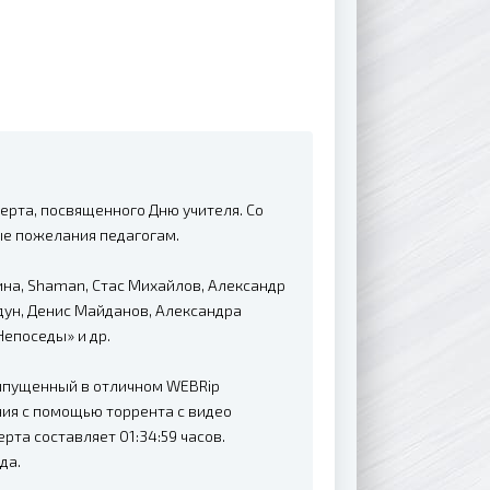
рта, посвященного Дню учителя. Со
е пожелания педагогам.
ина, Shaman, Стас Михайлов, Александр
дун, Денис Майданов, Александра
Непоседы» и др.
ыпущенный в отличном WEBRip
ания с помощью торрента с видео
та составляет 01:34:59 часов.
да.