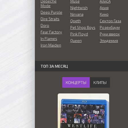
Depeche
Muse
АлисА
Mode
Nightwish
Ария
Deep Purple
Nirvana
Кино
Dire Straits
Opeth
Сектор Газа
Doro
Pet Shop Boys
Розенбаум
Fear Factory
Pink Floyd
Руки вверх
In Flames
Queen
Эпидемия
Iron Maiden
ТОП ЗА МЕСЯЦ
КОНЦЕРТЫ
КЛИПЫ