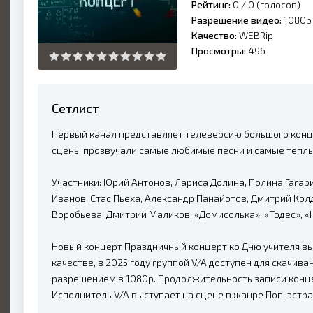
Рейтинг:
0 /
0
(голосов)
Разрешение видео:
1080p
Качество:
WEBRip
Просмотры:
496
Сетлист
Первый канал представляет телеверсию большого конце
сцены прозвучали самые любимые песни и самые теплы
Участники: Юрий Антонов, Лариса Долина, Полина Гагар
Иванов, Стас Пьеха, Александр Панайотов, Дмитрий Кол
Воробьева, Дмитрий Маликов, «Домисолька», «Тодес», «
Новый концерт Праздничный концерт ко Дню учителя в
качестве, в 2025 году группой V/A доступен для скачив
разрешением в 1080p. Продолжительность записи концер
Исполнитель V/A выступает на сцене в жанре Поп, эстра