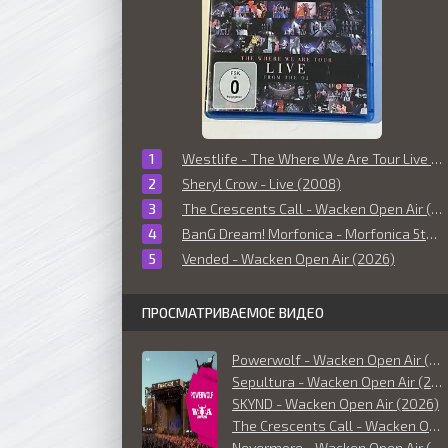
Westlife - The Where We Are Tour Live From The O2 (2010)
Sheryl Crow - Live (2008)
The Crescents Call - Wacken Open Air (2026)
BanG Dream! Morfonica - Morfonica 5th Anniversary Live Maestoso (2026)
Vended - Wacken Open Air (2026)
ПРОСМАТРИВАЕМОЕ ВИДЕО
Powerwolf - Wacken Open Air (2026)
Sepultura - Wacken Open Air (2026)
SKYND - Wacken Open Air (2026)
The Crescents Call - Wacken Open Air (2026)
Nevermore - Wacken Open Air (2026)