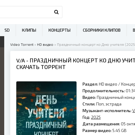
SD
КЛИПЫ
КОНЦЕРТЫ
СБОРНИКИ КЛИПОВ
Video Torrent
»
HD видео
» Праздничный концерт ко Дню учителя (2025
V/A
- ПРАЗДНИЧНЫЙ КОНЦЕРТ КО ДНЮ УЧИТ
СКАЧАТЬ ТОРРЕНТ
Раздел:
HD видео
/
Конце
Продолжительность:
01:34
Видео:
Праздничный конце
Стили:
Поп, эстрада
Музыкант-исполнитель:
V
Год:
2025
Дата размещения:
05 октя
Размер видео:
5.45 GB