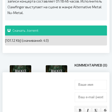
записи концерта составляет 01:18:46 часов. Исполнитель
Clawfinger выступает на сцене в жанре Alternative Metal
Nu-Metal.
Скачать .torrent
[101.12 Kb] (cкачиваний: 43)
КОММЕНТАРИЕВ (0)
Dark Funeral
Tarja - Live at
- Live at
Wacken
Wacken
Open Air
Open Air
(2025)
(2025)