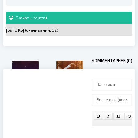
Скачать .torrent
[69.12 Kb] (cкачиваний: 62)
КОММЕНТАРИЕВ (0)
James - Live
At The
Acropolis
The Neal
Athens 2023
Morse Band -
(2025)
[Morse]Fest
2020
Lockdown
(2022)