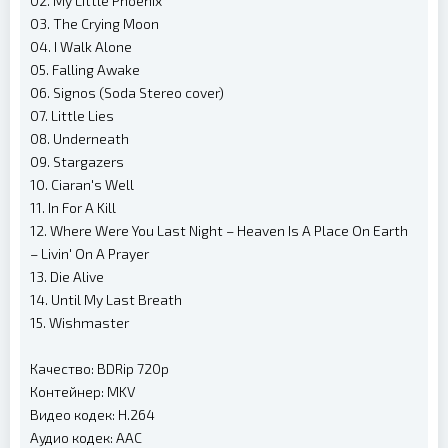
02. My Little Phoenix
03. The Crying Moon
04. I Walk Alone
05. Falling Awake
06. Signos (Soda Stereo cover)
07. Little Lies
08. Underneath
09. Stargazers
10. Ciaran's Well
11. In For A Kill
12. Where Were You Last Night – Heaven Is A Place On Earth
– Livin' On A Prayer
13. Die Alive
14. Until My Last Breath
15. Wishmaster
Качество: BDRip 720p
Контейнер: MKV
Видео кодек: H.264
Аудио кодек: AAC