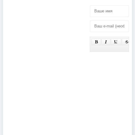
Green Day -
Imagine
Hurricane
Dragons -
Festival,
Smoke +
Scheebel,
Mirrors Live
Germany
(2016)
(2025)
Black
Sabbath -
Pop Shop
(1970)
Underworld -
Underworld
Live!
Everything,
Everything
(2000)