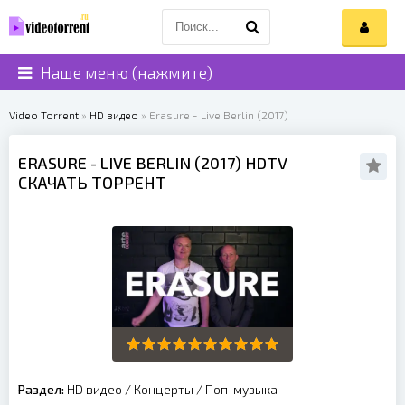
Наше меню (нажмите)
Video Torrent
»
HD видео
» Erasure - Live Berlin (2017)
ERASURE
- LIVE BERLIN (
2017
) HDTV
СКАЧАТЬ ТОРРЕНТ
Раздел:
HD видео
/
Концерты
/
Поп-музыка