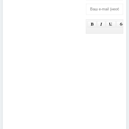
Down - MTV
2 Dollar Bill
Orianthi -
(2005)
Live From
Hollywood
(2022)
Thin Lizzy -
Live at the
National
Stadium
Dublin (2012)
Move - The
Lost