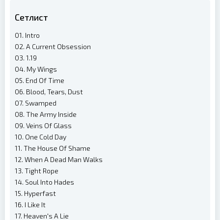
Сетлист
01. Intro
02. A Current Obsession
03. 1.19
04. My Wings
05. End Of Time
06. Blood, Tears, Dust
07. Swamped
08. The Army Inside
09. Veins Of Glass
10. One Cold Day
11. The House Of Shame
12. When A Dead Man Walks
13. Tight Rope
14. Soul Into Hades
15. Hyperfast
16. I Like It
17. Heaven's A Lie