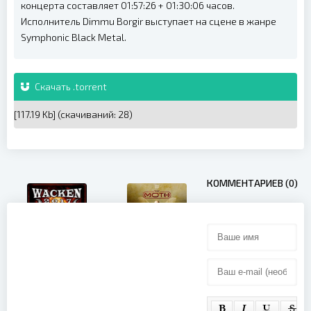
концерта составляет 01:57:26 + 01:30:06 часов.
Исполнитель Dimmu Borgir выступает на сцене в жанре
Symphonic Black Metal.
Скачать .torrent
[117.19 Kb] (cкачиваний: 28)
КОММЕНТАРИЕВ (0)
Europe -
Devin
Wacken
Townsend -
Open Air
The Moth
(2017)
(2025)