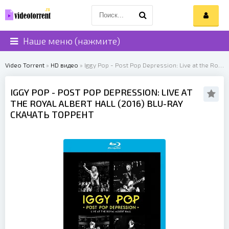
Наше меню (нажмите)
Video Torrent
»
HD видео
» Iggy Pop - Post Pop Depression: Live at the Royal Albert Hall (2016)
IGGY POP
- POST POP DEPRESSION: LIVE AT
THE ROYAL ALBERT HALL (
2016
) BLU-RAY
СКАЧАТЬ ТОРРЕНТ