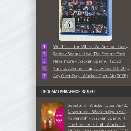
Westlife - The Where We Are Tour Live From The O2 (2010)
Britney Spears - Live: The Femme Fatale Tour (2011)
Nevermore - Wacken Open Air (2026)
Sunrise Avenue - Fairytales Best Of 2006-2014 (Live at O² World Hamburg) (2014)
Any Given Day - Wacken Open Air (2026)
ПРОСМАТРИВАЕМОЕ ВИДЕО
Sepultura - Wacken Open Air (2026)
Nevermore - Wacken Open Air (2026)
Powerwolf - Wacken Open Air (2026)
The Crescents Call - Wacken Open Air (2026)
SKYND - Wacken Open Air (2026)