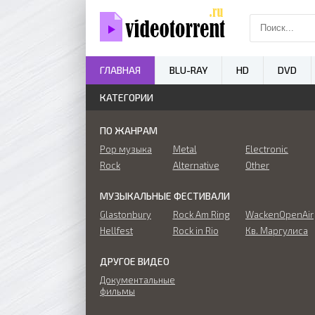
ГЛАВНАЯ
BLU-RAY
HD
DVD
КАТЕГОРИИ
ПО ЖАНРАМ
Pop музыка
Metal
Electronic
Rock
Alternative
Other
МУЗЫКАЛЬНЫЕ ФЕСТИВАЛИ
Glastonbury
Rock Am Ring
WackenOpenAir
Hellfest
Rock in Rio
Кв. Маргулиса
ДРУГОЕ ВИДЕО
Документальные
фильмы