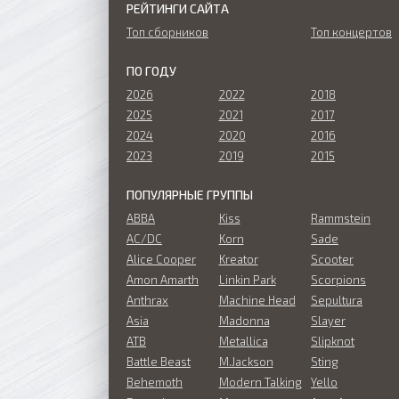
РЕЙТИНГИ САЙТА
Топ сборников
Топ концертов
ПО ГОДУ
2026
2022
2018
2025
2021
2017
2024
2020
2016
2023
2019
2015
ПОПУЛЯРНЫЕ ГРУППЫ
ABBA
Kiss
Rammstein
AC/DC
Korn
Sade
Alice Cooper
Kreator
Scooter
Amon Amarth
Linkin Park
Scorpions
Anthrax
Machine Head
Sepultura
Asia
Madonna
Slayer
ATB
Metallica
Slipknot
Battle Beast
M.Jackson
Sting
Behemoth
Modern Talking
Yello