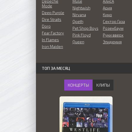
Depeche
Muse
АлисА
Mode
Nightwish
Ария
Deep Purple
Nirvana
Кино
Dire Straits
Opeth
Сектор Газа
Doro
Pet Shop Boys
Розенбаум
Fear Factory
Pink Floyd
Руки вверх
In Flames
Queen
Эпидемия
Iron Maiden
ТОП ЗА МЕСЯЦ
КОНЦЕРТЫ
КЛИПЫ