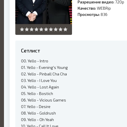
Разрешение видео:
720p
Качество:
WEBRip
Просмотры:
836
Сетлист
00. Yello - Intro
01. Yello - Evening's Young
02. Yello - Pinball Cha Cha
03. Yello - I Love You
04. Yello - Lost Again
05. Yello - Bostich
06. Yello - Vicious Games
07. Yello - Desire
08. Yello - Goldrush
09. Yello - Oh Yeah
10. Yello - Call It Love