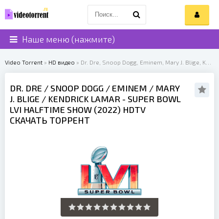
Наше меню (нажмите)
Video Torrent
»
HD видео
» Dr. Dre, Snoop Dogg, Eminem, Mary J. Blige, Kendrick Lamar - Super Bowl LVI Halftime Show (2022)
DR. DRE
/
SNOOP DOGG
/
EMINEM
/
MARY
J. BLIGE
/
KENDRICK LAMAR
- SUPER BOWL
LVI HALFTIME SHOW (
2022
) HDTV
СКАЧАТЬ ТОРРЕНТ