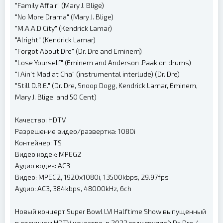
"Family Affair" (Mary J. Blige)
"No More Drama" (Mary J. Blige)
"M.A.A.D City" (Kendrick Lamar)
"Alright" (Kendrick Lamar)
"Forgot About Dre" (Dr. Dre and Eminem)
"Lose Yourself" (Eminem and Anderson .Paak on drums)
"I Ain't Mad at Cha" (instrumental interlude) (Dr. Dre)
"Still D.R.E." (Dr. Dre, Snoop Dogg, Kendrick Lamar, Eminem,
Mary J. Blige, and 50 Cent)
Качество: HDTV
Разрешение видео/развертка: 1080i
Контейнер: TS
Видео кодек: MPEG2
Аудио кодек: AC3
Видео: MPEG2, 1920x1080i, 13500kbps, 29.97fps
Аудио: AC3, 384kbps, 48000kHz, 6ch
Новый концерт Super Bowl LVI Halftime Show выпущенный
в отличном HDTV качестве, в 2022 году группой Dr. Dre /