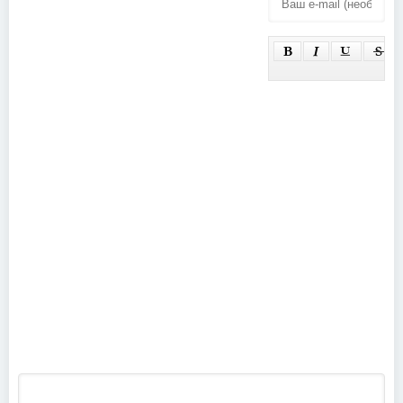
Concert
Wacken
(2025)
Open Air
(2023)
The 67th
Annual
Grammy
Awards /
FEED (2025)
Три аккорда.
Ленинград -
Новогодний
Цой (2018)
выпуск от
01.01.2025
(2025)