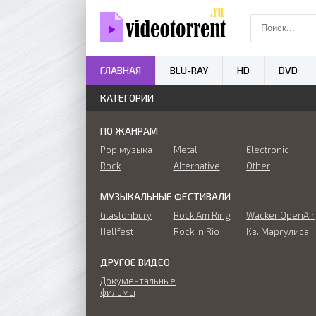
ГЛАВНАЯ
BLU-RAY
HD
DVD
КАТЕГОРИИ
ПО ЖАНРАМ
Pop музыка
Metal
Electronic
Rock
Alternative
Other
МУЗЫКАЛЬНЫЕ ФЕСТИВАЛИ
Glastonbury
Rock Am Ring
WackenOpenAir
Hellfest
Rock in Rio
Кв. Маргулиса
ДРУГОЕ ВИДЕО
Документальные
фильмы