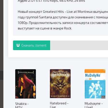
Аудио 2: DTS 5.1 1510 Kbps, 48.0 KHz, 24 bits
Новый концерт Greatest Hits - Live at Montreux выпущен
году группой Santana доступен для скачивания с помо
1080p. Продолжительность записи концерта составляет 
выступает на сцене в жанре Rock.
Скачать .torrent
Hatebreed -
Mudvayne -
Shakira -
Live
L(ive)
MTV