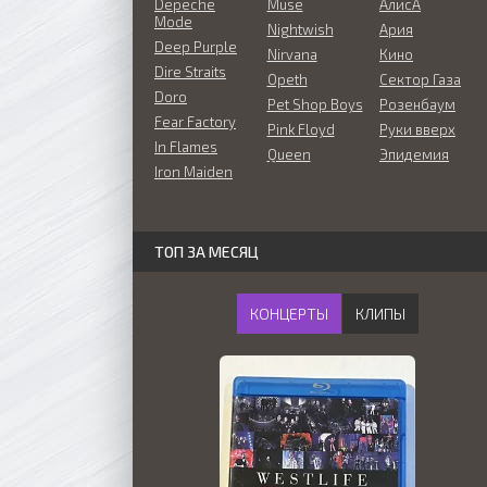
Depeche
Muse
АлисА
Mode
Nightwish
Ария
Deep Purple
Nirvana
Кино
Dire Straits
Opeth
Сектор Газа
Doro
Pet Shop Boys
Розенбаум
Fear Factory
Pink Floyd
Руки вверх
In Flames
Queen
Эпидемия
Iron Maiden
ТОП ЗА МЕСЯЦ
КОНЦЕРТЫ
КЛИПЫ