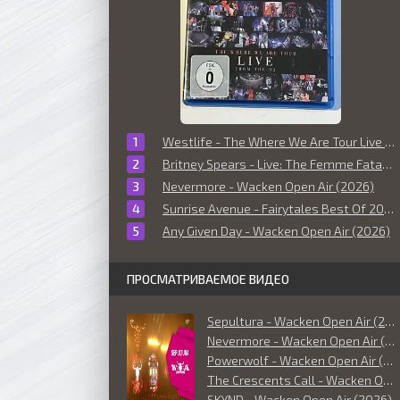
Westlife - The Where We Are Tour Live From The O2 (2010)
Britney Spears - Live: The Femme Fatale Tour (2011)
Nevermore - Wacken Open Air (2026)
Sunrise Avenue - Fairytales Best Of 2006-2014 (Live at O² World Hamburg) (2014)
Any Given Day - Wacken Open Air (2026)
ПРОСМАТРИВАЕМОЕ ВИДЕО
Sepultura - Wacken Open Air (2026)
Nevermore - Wacken Open Air (2026)
Powerwolf - Wacken Open Air (2026)
The Crescents Call - Wacken Open Air (2026)
SKYND - Wacken Open Air (2026)