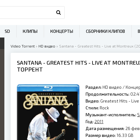
SD
КЛИПЫ
КОНЦЕРТЫ
СБОРНИКИ КЛИПОВ
Video Torrent
»
HD видео
» Santana - Greatest Hits - Live at Montreux (20
SANTANA
- GREATEST HITS - LIVE AT MONTREU
ТОРРЕНТ
Раздел:
HD видео
/
Конце
Продолжительность:
02:4
Видео:
Greatest Hits - Liv
Стили:
Rock
Музыкант-исполнитель:
S
Год:
2011
Дата размещения:
26 февр
Размер видео:
16.33 GB