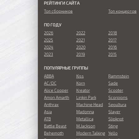
РЕЙТИНГИ САЙТА
Топ сборников
Топ концертов
ПО ГОДУ
2026
2022
2018
2025
2021
2017
2024
2020
2016
2023
2019
2015
ПОПУЛЯРНЫЕ ГРУППЫ
ABBA
Kiss
Rammstein
AC/DC
Korn
Sade
Alice Cooper
Kreator
Scooter
Amon Amarth
Linkin Park
Scorpions
Anthrax
Machine Head
Sepultura
Asia
Madonna
Slayer
ATB
Metallica
Slipknot
Battle Beast
M.Jackson
Sting
Behemoth
Modern Talking
Yello