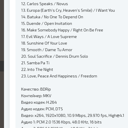
12. Carlos Speaks / Novus
13. Europa (Earth’s Cry, Heaven’s Smile) / I Want You
14. Batuka / No One To Depend On
15. Duende / Open Invitation
16. Make Somebody Happy / Right On Be Free
17. Evil Ways / A Love Supreme
18. Sunshine Of Your Love
19. Smooth / Dame Tu Amor
20. Soul Sacrifice / Dennis Drum Solo
21. Samba Pa Ti
22. Into The Night
23. Love, Peace And Happiness / Freedom
Качество: BDRip
Контейнер: MKV
Видео кодек: H.264
Аудио кодек: PCM, DTS
Видео: x264, 1920x1080, 10.9 Mbps, 29.970 fps, High@4.1
Аудио 1: PCM 2.0 1536 Kbps, 48.0 KHz, 16 bits