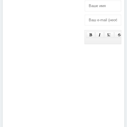
Morcheeba -
Berlin Live
Inna - Hot
(Club
(Sopot Hit
SchwuZ,
Festiwal)
Germany)
(2009)
(2018)
Coroner -
Rock Hard
Festival
(2018)
Depeche
Mode - John