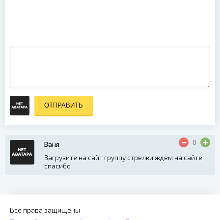
The
Bryan Adams
Revelator /
- The Bare
Lilian (DVD
Bones Tour
Single)
Live At
(2006)
Sydney
Opera House
(2013)
ОТПРАВИТЬ
0
Ваня
Загрузите на сайт группу стрелки ждем на сайте
спасибо
Все права защищены