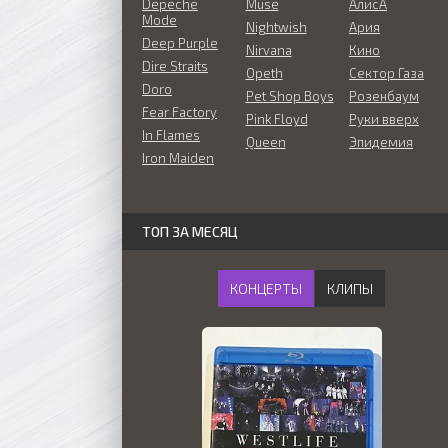
Depeche
Muse
АлисА
Mode
Nightwish
Ария
Deep Purple
Nirvana
Кино
Dire Straits
Opeth
Сектор Газа
Doro
Pet Shop Boys
Розенбаум
Fear Factory
Pink Floyd
Руки вверх
In Flames
Queen
Эпидемия
Iron Maiden
ТОП ЗА МЕСЯЦ
КОНЦЕРТЫ
КЛИПЫ