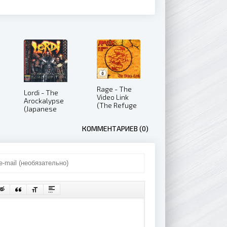
Rage - The
Lordi - The
Video Link
Arockalypse
(The Refuge
(Japanese
Years Box)
Special
(2015)
Edition)
КОММЕНТАРИЕВ (0)
(2007)