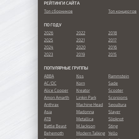
РЕЙТИНГИ САЙТА
Топ сборников
Топ концертов
ПО ГОДУ
2026
2022
2018
2025
2021
2017
2024
2020
2016
2023
2019
2015
ПОПУЛЯРНЫЕ ГРУППЫ
ABBA
Kiss
Rammstein
AC/DC
Korn
Sade
Alice Cooper
Kreator
Scooter
Amon Amarth
Linkin Park
Scorpions
Anthrax
Machine Head
Sepultura
Asia
Madonna
Slayer
ATB
Metallica
Slipknot
Battle Beast
M.Jackson
Sting
Behemoth
Modern Talking
Yello