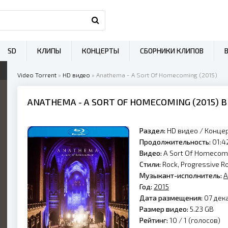
SD
КЛИПЫ
КОНЦЕРТЫ
СБОРНИКИ КЛИПОВ
Video Torrent
»
HD видео
» Anathema - A Sort Of Homecoming (2015)
ANATHEMA
- A SORT OF HOMECOMING (
2015
) 
Раздел:
HD видео
/
Конце
Продолжительность:
01:4
Видео:
A Sort Of Homecom
Стили:
Rock, Progressive Ro
Музыкант-исполнитель:
A
Год:
2015
Дата размещения:
07 дека
Размер видео:
5.23 GB
Рейтинг:
10 /
1
(голосов)