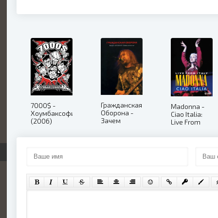
Гражданская
7000$ -
Madonna -
Оборона -
Хоумбаксофильм
Ciao Italia:
Зачем
(2006)
Live From
Снятся Сны.
Italy (PAL)
Концерт в Б1
(1999)
26.05.07
(2007)