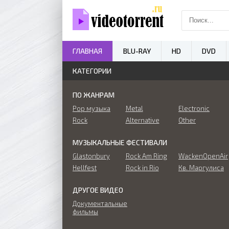
ГЛАВНАЯ
BLU-RAY
HD
DVD
КАТЕГОРИИ
ПО ЖАНРАМ
Pop музыка
Metal
Electronic
Rock
Alternative
Other
МУЗЫКАЛЬНЫЕ ФЕСТИВАЛИ
Glastonbury
Rock Am Ring
WackenOpenAir
Hellfest
Rock in Rio
Кв. Маргулиса
ДРУГОЕ ВИДЕО
Документальные
фильмы