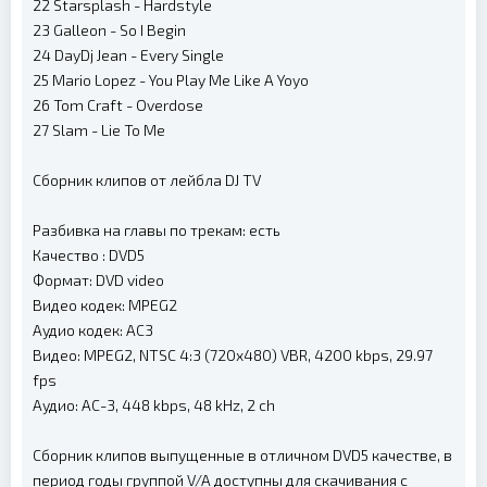
22 Starsplash - Hardstyle
23 Galleon - So I Begin
24 DayDj Jean - Every Single
25 Mario Lopez - You Play Me Like A Yoyo
26 Tom Craft - Overdose
27 Slam - Lie To Me
Сборник клипов от лейбла DJ TV
Разбивка на главы по трекам: есть
Качество : DVD5
Формат: DVD video
Видео кодек: MPEG2
Аудио кодек: AC3
Видео: MPEG2, NTSC 4:3 (720x480) VBR, 4200 kbps, 29.97
fps
Аудио: AC-3, 448 kbps, 48 kHz, 2 ch
Сборник клипов выпущенные в отличном DVD5 качестве, в
период годы группой V/A доступны для скачивания с