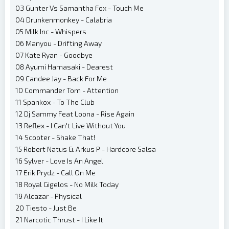
03 Gunter Vs Samantha Fox - Touch Me
04 Drunkenmonkey - Calabria
05 Milk Inc - Whispers
06 Manyou - Drifting Away
07 Kate Ryan - Goodbye
08 Ayumi Hamasaki - Dearest
09 Candee Jay - Back For Me
10 Commander Tom - Attention
11 Spankox - To The Club
12 Dj Sammy Feat Loona - Rise Again
13 Reflex - I Can't Live Without You
14 Scooter - Shake That!
15 Robert Natus & Arkus P - Hardcore Salsa
16 Sylver - Love Is An Angel
17 Erik Prydz - Call On Me
18 Royal Gigelos - No Milk Today
19 Alcazar - Physical
20 Tiesto - Just Be
21 Narcotic Thrust - I Like It