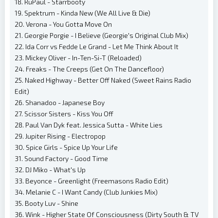
18. RuPaul - Starrbooty
19. Spektrum - Kinda New (We All Live & Die)
20. Verona - You Gotta Move On
21. Georgie Porgie - I Believe (Georgie's Original Club Mix)
22. Ida Corr vs Fedde Le Grand - Let Me Think About It
23. Mickey Oliver - In-Ten-Si-T (Reloaded)
24. Freaks - The Creeps (Get On The Dancefloor)
25. Naked Highway - Better Off Naked (Sweet Rains Radio
Edit)
26. Shanadoo - Japanese Boy
27. Scissor Sisters - Kiss You Off
28. Paul Van Dyk feat. Jessica Sutta - White Lies
29. Jupiter Rising - Electropop
30. Spice Girls - Spice Up Your Life
31. Sound Factory - Good Time
32. DJ Miko - What's Up
33. Beyonce - Greenlight (Freemasons Radio Edit)
34. Melanie C - I Want Candy (Club Junkies Mix)
35. Booty Luv - Shine
36. Wink - Higher State Of Consciousness (Dirty South & TV