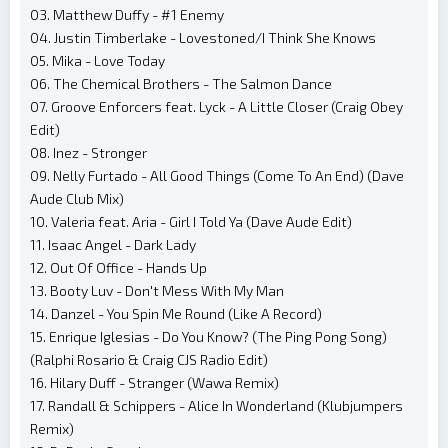
03. Matthew Duffy - #1 Enemy
04. Justin Timberlake - Lovestoned/I Think She Knows
05. Mika - Love Today
06. The Chemical Brothers - The Salmon Dance
07. Groove Enforcers feat. Lyck - A Little Closer (Craig Obey
Edit)
08. Inez - Stronger
09. Nelly Furtado - All Good Things (Come To An End) (Dave
Aude Club Mix)
10. Valeria feat. Aria - Girl I Told Ya (Dave Aude Edit)
11. Isaac Angel - Dark Lady
12. Out Of Office - Hands Up
13. Booty Luv - Don't Mess With My Man
14. Danzel - You Spin Me Round (Like A Record)
15. Enrique Iglesias - Do You Know? (The Ping Pong Song)
(Ralphi Rosario & Craig CJS Radio Edit)
16. Hilary Duff - Stranger (Wawa Remix)
17. Randall & Schippers - Alice In Wonderland (Klubjumpers
Remix)