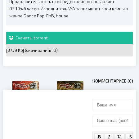
Продолжительность всех видео клипов составляет
02:19:46 часов. Исполнитель V/A записывает свои клипы в
жанре Dance Pop, RnB, House.
Скачать .torrent
[37.79 Kb] (cкачиваний: 13)
КОММЕНТАРИЕВ (0)
Promo Only
Promo Only
Hot Video
Hot Video
September
July (2008)
(2008)