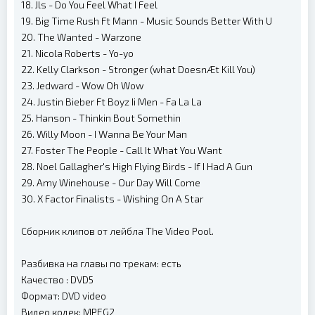
18. Jls - Do You Feel What I Feel
19. Big Time Rush Ft Mann - Music Sounds Better With U
20. The Wanted - Warzone
21. Nicola Roberts - Yo-yo
22. Kelly Clarkson - Stronger (what DoesnÆt Kill You)
23. Jedward - Wow Oh Wow
24. Justin Bieber Ft Boyz Ii Men - Fa La La
25. Hanson - Thinkin Bout Somethin
26. Willy Moon - I Wanna Be Your Man
27. Foster The People - Call It What You Want
28. Noel Gallagher's High Flying Birds - If I Had A Gun
29. Amy Winehouse - Our Day Will Come
30. X Factor Finalists - Wishing On A Star
Сборник клипов от лейбла The Video Pool.
Разбивка на главы по трекам: есть
Качество : DVD5
Формат: DVD video
Видео кодек: MPEG2