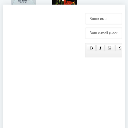
ETV Network
Vital Classics
Vol. 6 Hitz of
Guns N'
'92 (1999)
Roses - Use
Your Illusion
World Tour -
1992 In Tokyo
(2004)
Promo Only
Modern Rock
May (2006)
Monsters of
Metal Vol. 1
(Disc 1)
(2003)