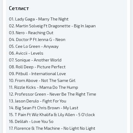
Сетлист
01. Lady Gaga - Marry The Night
02. Martin Solveig Ft Dragonette - Big In Japan
03. Nero - Reaching Out
04. Doctor P Ft Jenna G - Neon
05. Cee Lo Green - Anyway
06. Aviccii - Levels
07. Sonique - Another World
08. Roll Deep - Picture Perfect
09. Pitbull - International Love
10. From Above - Not The Same Girl
11. Rizzle Kicks - Mama Do The Hump
12. Professor Green - Never Be The Right Time
13. Jason Derulo - Fight For You
14. Big Sean Ft Chris Brown - My Last
15. T Pain Ft Wiz Khalifa & Lily Allen - 5 O'clock
16. Delilah - Love You So
17. Florence & The Machine - No Light No Light