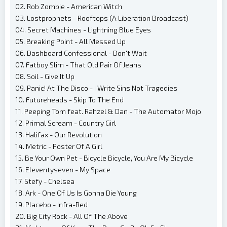
02. Rob Zombie - American Witch
03. Lostprophets - Rooftops (A Liberation Broadcast)
04. Secret Machines - Lightning Blue Eyes
05. Breaking Point - All Messed Up
06. Dashboard Confessional - Don't Wait
07. Fatboy Slim - That Old Pair Of Jeans
08. Soil - Give It Up
09. Panic! At The Disco - I Write Sins Not Tragedies
10. Futureheads - Skip To The End
11. Peeping Tom feat. Rahzel & Dan - The Automator Mojo
12. Primal Scream - Country Girl
13. Halifax - Our Revolution
14. Metric - Poster Of A Girl
15. Be Your Own Pet - Bicycle Bicycle, You Are My Bicycle
16. Eleventyseven - My Space
17. Stefy - Chelsea
18. Ark - One Of Us Is Gonna Die Young
19. Placebo - Infra-Red
20. Big City Rock - All Of The Above